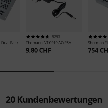
5293
2 Dual Rack
Thomann
NT 0910 AC/PSA
Sherman
F
9,80 CHF
754 C
20
Kundenbewertungen