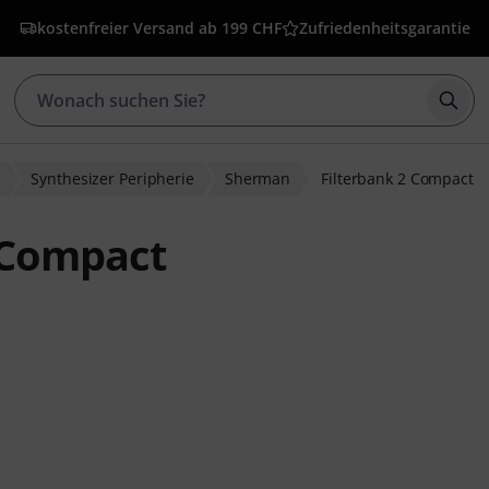
kostenfreier Versand ab 199 CHF
Zufriedenheitsgarantie
Such
r
Synthesizer Peripherie
Sherman
Filterbank 2 Compact
 Compact
ewertungen