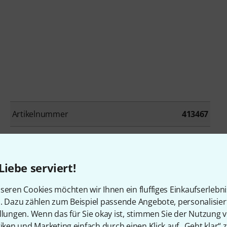
Artikelnummer
413467
Basspedal
Nein
MIDI Controller
Nein
Liebe serviert!
Effekte
Nein
seren Cookies möchten wir Ihnen ein fluffiges Einkaufserlebn
n. Dazu zählen zum Beispiel passende Angebote, personalisie
Produktspezifische Erweiterung
Nein
llungen. Wenn das für Sie okay ist, stimmen Sie der Nutzung 
tiken und Marketing einfach durch einen Klick auf „Geht klar“ z