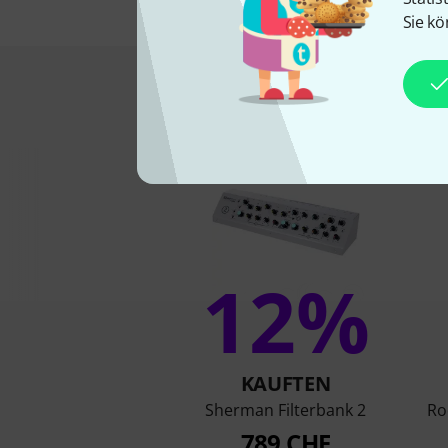
Sie kö
Das kauften Kund
12%
KAUFTEN
Sherman Filterbank 2
Ro
789 CHF