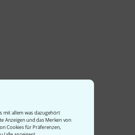
is mit allem was dazugehört
rte Anzeigen und das Merken von
von Cookies für Präferenzen,
u (
alle anzeigen
).