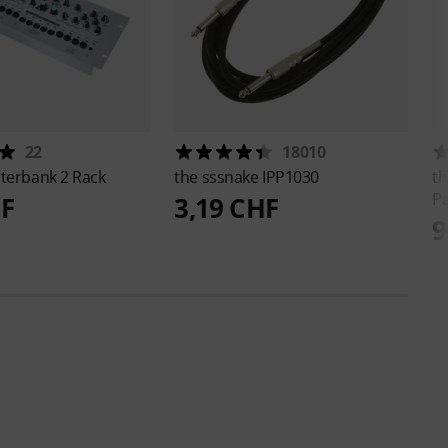
22
18010
ilterbank 2 Rack
the sssnake
IPP1030
th
Pa
HF
3,19 CHF
9