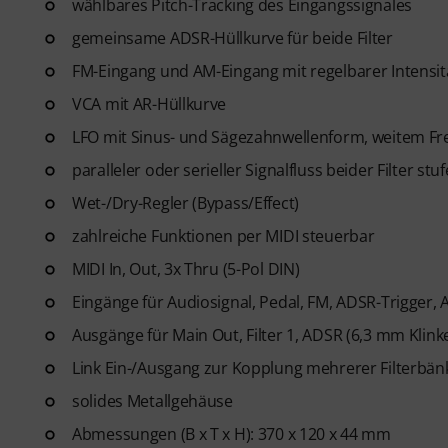
wählbares Pitch-Tracking des Eingangssignales
gemeinsame ADSR-Hüllkurve für beide Filter
FM-Eingang und AM-Eingang mit regelbarer Intensit
VCA mit AR-Hüllkurve
LFO mit Sinus- und Sägezahnwellenform, weitem Fr
paralleler oder serieller Signalfluss beider Filter stu
Wet-/Dry-Regler (Bypass/Effect)
zahlreiche Funktionen per MIDI steuerbar
MIDI In, Out, 3x Thru (5-Pol DIN)
Eingänge für Audiosignal, Pedal, FM, ADSR-Trigger, 
Ausgänge für Main Out, Filter 1, ADSR (6,3 mm Klink
Link Ein-/Ausgang zur Kopplung mehrerer Filterbänk
solides Metallgehäuse
Abmessungen (B x T x H): 370 x 120 x 44 mm