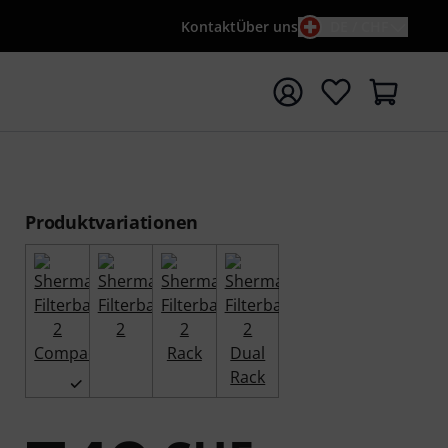
Kontakt
Über uns
DE / CHF
e mit Suchwort {searchTerm} starten
Produktvariationen