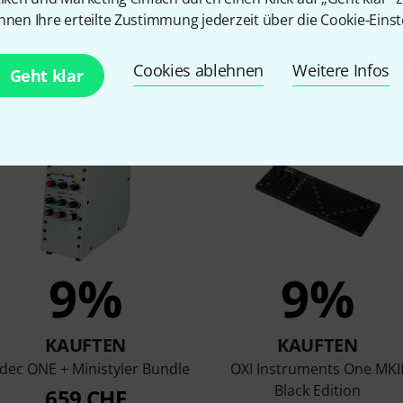
nnen Ihre erteilte Zustimmung jederzeit über die Cookie-Einst
Cookies ablehnen
Weitere Infos
Geht klar
en, die sich dieses Produk
9%
9%
KAUFTEN
KAUFTEN
dec ONE + Ministyler Bundle
OXI Instruments One MKI
Black Edition
659 CHF