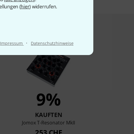
ellungen (
hier
) widerrufen.
t angesehen haben
·
Impressum
Datenschutzhinweise
9%
KAUFTEN
I
Jomox T-Resonator MkII
253 CHF