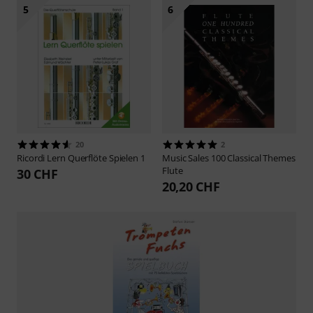
5
6
20
2
Ricordi
Lern Querflöte Spielen 1
Music Sales
100 Classical Themes
Flute
30 CHF
20,20 CHF