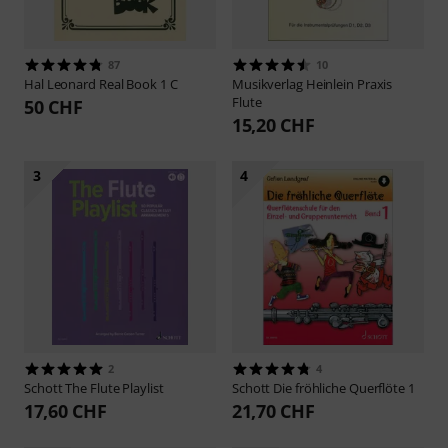
87
10
Hal Leonard
Real Book 1 C
Musikverlag Heinlein
Praxis
Flute
50 CHF
15,20 CHF
3
4
2
4
Schott
The Flute Playlist
Schott
Die fröhliche Querflöte 1
17,60 CHF
21,70 CHF