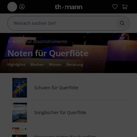
Suche 
Noten für Blasinstrumente
Noten für Querflöte
Highlights
Marken
Wissen
Beratung
Schulen für Querflöte
Songbücher für Querflöte