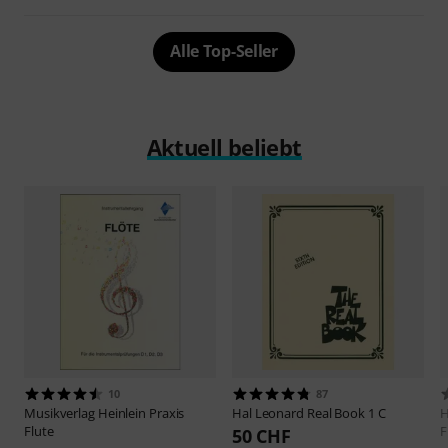
Alle Top-Seller
Aktuell beliebt
10
87
Musikverlag Heinlein
Praxis
Hal Leonard
Real Book 1 C
H
Flute
F
50 CHF