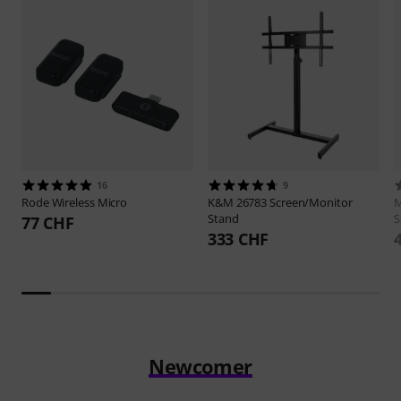
16
9
Rode
Wireless Micro
K&M
26783 Screen/Monitor
M
Stand
S
77 CHF
333 CHF
Newcomer