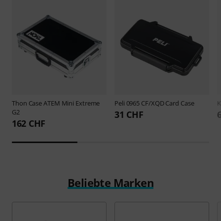
Thon
Case ATEM Mini Extreme
Peli
0965 CF/XQD Card Case
G2
31 CHF
162 CHF
Beliebte Marken