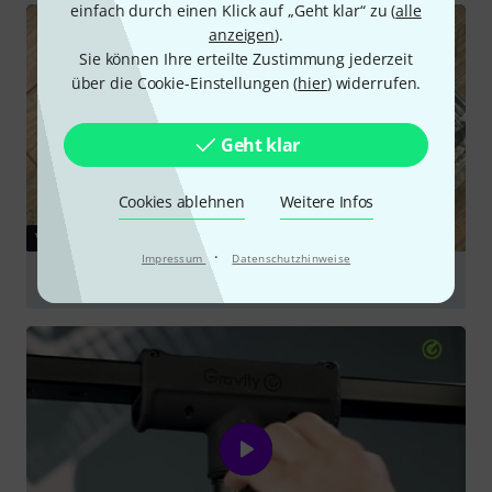
einfach durch einen Klick auf „Geht klar“ zu (
alle
anzeigen
).
Sie können Ihre erteilte Zustimmung jederzeit
über die Cookie-Einstellungen (
hier
) widerrufen.
Geht klar
Cookies ablehnen
Weitere Infos
VIDEO
·
Impressum
Datenschutzhinweise
Triad-Orbit IO-VM V2
abspielen