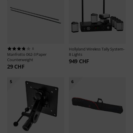
8
Hollyland
Wireless Tally System-
Manfrotto
062-3 Paper
8 Lights
Counterweight
949 CHF
29 CHF
5
6