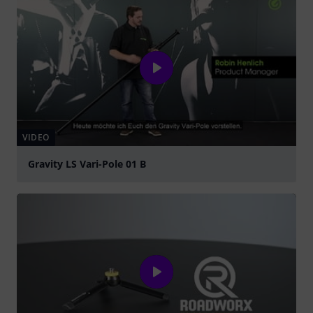
VIDEO
Gravity LS Vari-Pole 01 B
abspielen