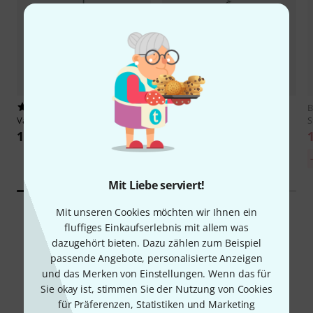
6
Roadworx
Wind Up 100-4 B-
Varytec
Wind Up 85 kg B-Stock
Stock
S
164 CHF
213 CHF
30-Tage-Bestpreis:
-9%
235 CHF
Mit Liebe serviert!
Mit unseren Cookies möchten wir Ihnen ein
fluffiges Einkaufserlebnis mit allem was
dazugehört bieten. Dazu zählen zum Beispiel
Wissen
passende Angebote, personalisierte Anzeigen
und das Merken von Einstellungen. Wenn das für
Alle
Videos
Ratgeber
Sie okay ist, stimmen Sie der Nutzung von Cookies
für Präferenzen, Statistiken und Marketing