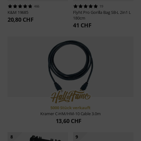
466
19
K&M
19685
Flyht Pro
Gorilla Bag SB-L 2in1 L
180cm
20,80 CHF
41 CHF
5000 Stück verkauft
Kramer
C-HM/HM-10 Cable 3.0m
13,60 CHF
8
9