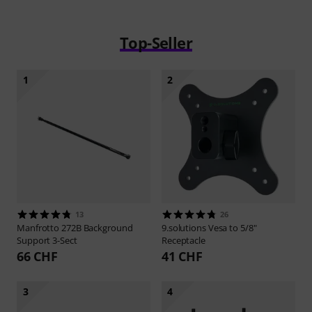
Top-Seller
1
2
13
26
Manfrotto
272B Background
9.solutions
Vesa to 5/8"
Support 3-Sect
Receptacle
66 CHF
41 CHF
3
4