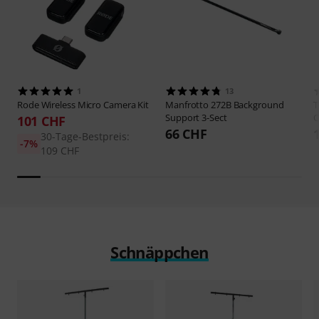
1
13
Rode
Wireless Micro Camera Kit
Manfrotto
272B Background
Support 3-Sect
C
101 CHF
66 CHF
30-Tage-Bestpreis:
-7%
109 CHF
Schnäppchen