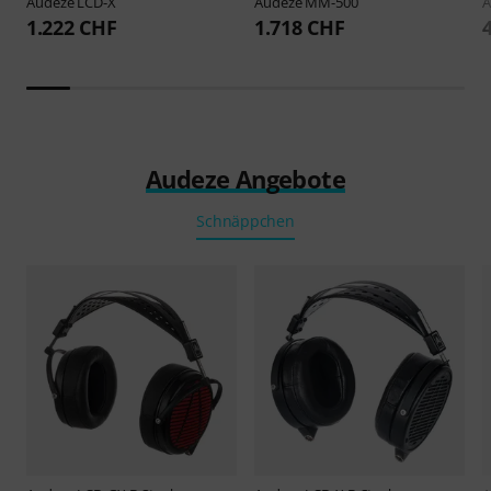
Audeze
LCD-X
Audeze
MM-500
A
1.222 CHF
1.718 CHF
Audeze Angebote
Schnäppchen