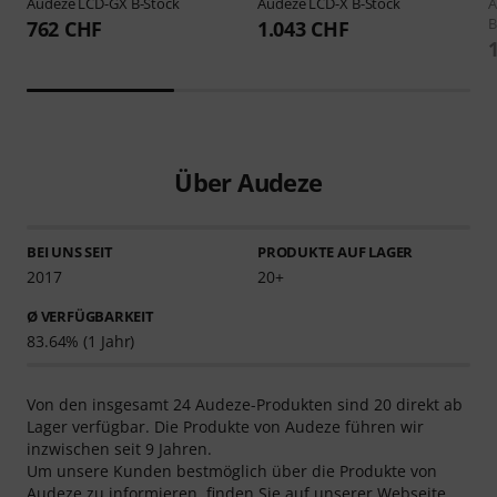
Audeze
LCD-GX B-Stock
Audeze
LCD-X B-Stock
A
B
762 CHF
1.043 CHF
Über Audeze
BEI UNS SEIT
PRODUKTE AUF LAGER
2017
20+
Ø VERFÜGBARKEIT
83.64% (1 Jahr)
Von den insgesamt 24 Audeze-Produkten sind 20 direkt ab
Lager verfügbar. Die Produkte von Audeze führen wir
inzwischen seit 9 Jahren.
Um unsere Kunden bestmöglich über die Produkte von
Audeze zu informieren, finden Sie auf unserer Webseite