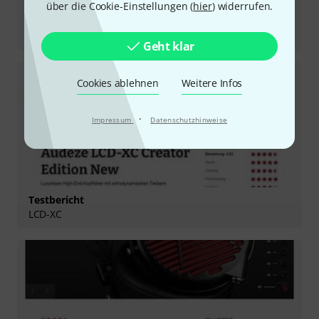
über die Cookie-Einstellungen (
hier
) widerrufen.
Testbericht
LCD-2 Classic Open System
Geht klar
Cookies ablehnen
Weitere Infos
·
Impressum
Datenschutzhinweise
Testbericht
LCD-XC