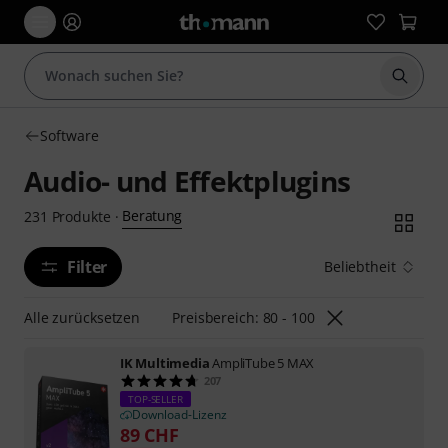
Suche 
Software
Audio- und Effektplugins
Beratung
231
Produkte
·
Filter
Beliebtheit
Alle zurücksetzen
Preisbereich: 80 - 100
IK Multimedia
AmpliTube 5 MAX
207
TOP-SELLER
Download-Lizenz
89
CHF