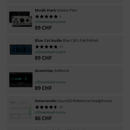
Musik Hack
Master Plan
3
Download-Lizenz
89
CHF
Blue Cat Audio
Blue Cat's PatchWork
15
Download-Lizenz
89
CHF
Accentize
dxRevive
Download-Lizenz
89
CHF
Sonarworks
SoundID Reference Headphones
48
Download-Lizenz
86
CHF