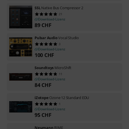
SSL
Native Bus Compressor 2
21
Download-Lizenz
89
CHF
Pulsar Audio
Vocal Studio
3
Download-Lizenz
100
CHF
Soundtoys
MicroShift
11
Download-Lizenz
84
CHF
iZotope
Ozone 12 Standard EDU
1
Download-Lizenz
95
CHF
Neumann
RIME