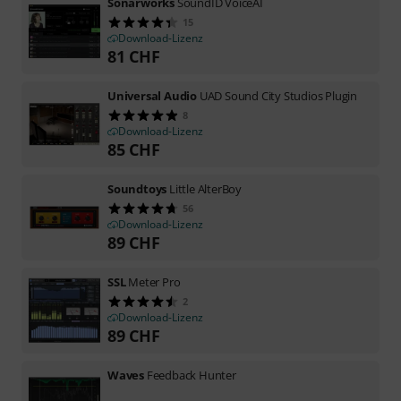
Sonarworks
SoundID VoiceAI
15
Download-Lizenz
81
CHF
Universal Audio
UAD Sound City Studios Plugin
8
Download-Lizenz
85
CHF
Soundtoys
Little AlterBoy
56
Download-Lizenz
89
CHF
SSL
Meter Pro
2
Download-Lizenz
89
CHF
Waves
Feedback Hunter