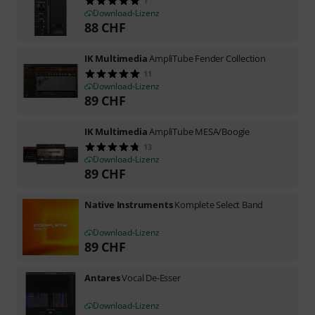
1
Download-Lizenz
88
CHF
IK Multimedia
AmpliTube Fender Collection
11
Download-Lizenz
89
CHF
IK Multimedia
AmpliTube MESA/Boogie
13
Download-Lizenz
89
CHF
Native Instruments
Komplete Select Band
Download-Lizenz
89
CHF
Antares
Vocal De-Esser
Download-Lizenz