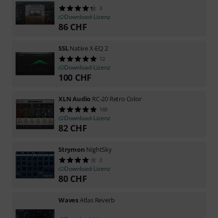
3
Download-Lizenz
86
CHF
SSL
Native X-EQ 2
12
Download-Lizenz
100
CHF
XLN Audio
RC-20 Retro Color
169
Download-Lizenz
82
CHF
Strymon
NightSky
2
Download-Lizenz
80
CHF
Waves
Atlas Reverb