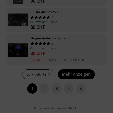
86
CHF
Pulsar Audio
IPA 25
1
Download-Lizenz
86
CHF
Nugen Audio
Stereoizer
2
Download-Lizenz
80
CHF
-18%
30-Tage-Bestpreis
:
98
CHF
Mehr anzeigen
50 Produkte
1
2
3
4
5
Kostenloser Versand ab 199 CHF