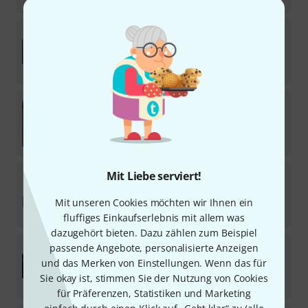
Ohmforce
Ohmicide [S]
Download-Lizenz
89
CHF
Slate Digital
Virtual Console Collection
17
Download-Lizenz
95
CHF
Waves
CLA Classic Compressors
Mit Liebe serviert!
77
Download-Lizenz
Mit unseren Cookies möchten wir Ihnen ein
80
CHF
fluffiges Einkaufserlebnis mit allem was
dazugehört bieten. Dazu zählen zum Beispiel
Waves
Sync Vx
passende Angebote, personalisierte Anzeigen
2
und das Merken von Einstellungen. Wenn das für
Download-Lizenz
Sie okay ist, stimmen Sie der Nutzung von Cookies
89
CHF
für Präferenzen, Statistiken und Marketing