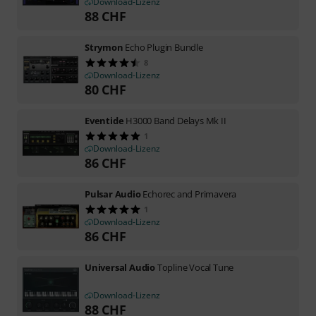
Download-Lizenz
88
CHF
Strymon
Echo Plugin Bundle
8
Download-Lizenz
80
CHF
Eventide
H3000 Band Delays Mk II
1
Download-Lizenz
86
CHF
Pulsar Audio
Echorec and Primavera
1
Download-Lizenz
86
CHF
Universal Audio
Topline Vocal Tune
Download-Lizenz
88
CHF