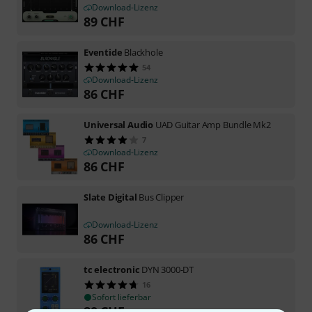
Download-Lizenz
89
CHF
Eventide
Blackhole
54
Download-Lizenz
86
CHF
Universal Audio
UAD Guitar Amp Bundle Mk2
7
Download-Lizenz
86
CHF
Slate Digital
Bus Clipper
Download-Lizenz
86
CHF
tc electronic
DYN 3000-DT
16
Sofort lieferbar
80
CHF