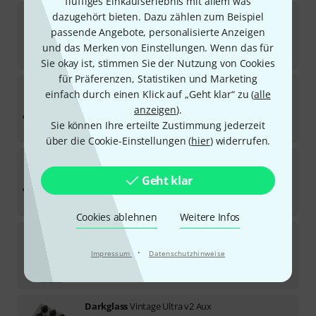
fluffiges Einkaufserlebnis mit allem was
Neural DSP
Quad Cortex Bundle
dazugehört bieten. Dazu zählen zum Beispiel
passende Angebote, personalisierte Anzeigen
Sofort lieferbar
und das Merken von Einstellungen. Wenn das für
1.685
CHF
Sie okay ist, stimmen Sie der Nutzung von Cookies
für Präferenzen, Statistiken und Marketing
Kemper
Profiler PowerRack+ Remote MK2
einfach durch einen Klick auf „Geht klar“ zu (
alle
3
anzeigen
).
Sofort lieferbar
Sie können Ihre erteilte Zustimmung jederzeit
2.039
CHF
über die Cookie-Einstellungen (
hier
) widerrufen.
Kemper
Profiler Rack + Remote MK 2
1
Geht klar
Sofort lieferbar
1.666
CHF
Cookies ablehnen
Weitere Infos
Darkglass
Anagram Bundle
·
Impressum
Datenschutzhinweise
Sofort lieferbar
1.009
CHF
Darkglass
Vintage Ultra v2 Aux