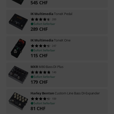
545
CHF
IK Multimedia
ToneX Pedal
200
Sofort lieferbar
289
CHF
IK Multimedia
ToneX One
247
Sofort lieferbar
115
CHF
MXR
M80 Bass DI Plus
140
Sofort lieferbar
179
CHF
Harley Benton
Custom Line Bass DI-Expander
159
Sofort lieferbar
81
CHF