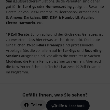
Sim
(Lautsprechersimulation). Beide Varianten sind daher
gut für
In-Ear-Gigs
oder
Homerecording
geeignet. Bekannte
Hersteller von Bass-Preamps im Floorboard-Format sind z.
B.
Ampeg
,
Darkglass
,
EBS
,
DSM & Humboldt
,
Aguilar
,
Electro Harmonix
, etc.
19 Zoll Geräte
: Schon aufgrund der Größe des Gehäuses ist
zu erwarten, dass hier etwas „mehr“ drinsteckt. Die heute
erhältlichen
19-Zoll-Bass Preamps
sind professionelle
Arbeitsgeräte, die vor allem auf
In-Ear-Gigs
und
Recording-
Sessions
ausgelegt sind. Vor allem die Vorreiter in Sachen
Modeling, die Firma Kemper, ist hier zu nennen. Aber auch
die New Yorker Schmiede Tech21 hat zwei 19 Zoll Preamps
im Programm.
Gefällt Ihnen, was Sie sehen?
Teilen
Hilfe & Feedback