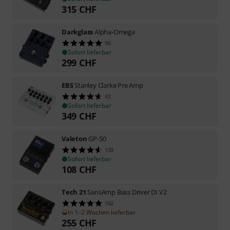
315
CHF
Darkglass
Alpha-Omega
96
Sofort lieferbar
299
CHF
EBS
Stanley Clarke Pre Amp
42
Sofort lieferbar
349
CHF
Valeton
GP-50
133
Sofort lieferbar
108
CHF
Tech 21
SansAmp Bass Driver DI V2
162
In 1–2 Wochen lieferbar
255
CHF