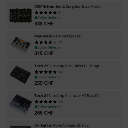
DSM & Humboldt
Simplifier Bass Master
6
Sofort lieferbar
388
CHF
Markbass
Mark Vintage Pre
32
Sofort lieferbar
315
CHF
Tech 21
SansAmp Bass Driver D.I. Progr
167
Sofort lieferbar
259
CHF
Tech 21
SansAmp Character VT Bass DI
145
Sofort lieferbar
266
CHF
Darkglass
Alpha Omega Ultra V2