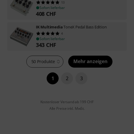
13
Sofort lieferbar
408
CHF
IK Multimedia
ToneX Pedal Bass Edition
4
Sofort lieferbar
343
CHF
Mehr anzeigen
50 Produkte
1
2
3
Kostenloser Versand ab 199 CHF
Alle Preise inkl. MwSt.