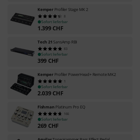
Kemper
Profiler Stage MK 2
8
Sofort lieferbar
1.399
CHF
Tech 21
SansAmp RBI
83
Sofort lieferbar
399
CHF
Kemper
Profiler PowerHead+ Remote MK2
1
Sofort lieferbar
2.039
CHF
Fishman
Platinum Pro EQ
166
Sofort lieferbar
269
CHF
Aguilar
Tone Hammer Bass Effect Pedal