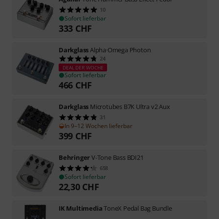
10
Sofort lieferbar
333
CHF
Darkglass
Alpha·Omega Photon
24
DEAL DER WOCHE
Sofort lieferbar
466
CHF
Darkglass
Microtubes B7K Ultra v2 Aux
31
In 9–12 Wochen lieferbar
399
CHF
Behringer
V-Tone Bass BDI21
658
Sofort lieferbar
22,30
CHF
IK Multimedia
ToneX Pedal Bag Bundle