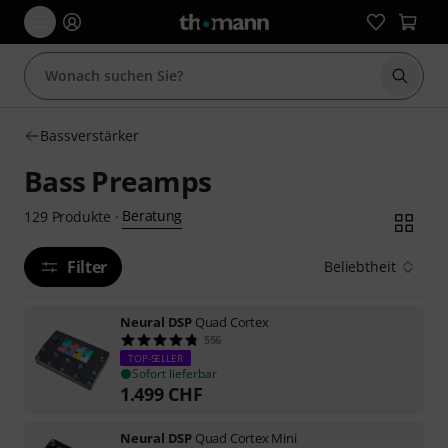
Suche 
Bassverstärker
Bass Preamps
Beratung
129
Produkte
·
Filter
Beliebtheit
Neural DSP
Quad Cortex
556
TOP-SELLER
Sofort lieferbar
1.499
CHF
Neural DSP
Quad Cortex Mini