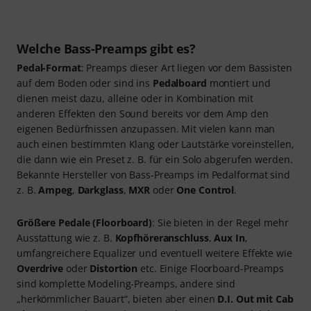
Welche Bass-Preamps gibt es?
Pedal-Format
: Preamps dieser Art liegen vor dem Bassisten
auf dem Boden oder sind ins
Pedalboard
montiert und
dienen meist dazu, alleine oder in Kombination mit
anderen Effekten den Sound bereits vor dem Amp den
eigenen Bedürfnissen anzupassen. Mit vielen kann man
auch einen bestimmten Klang oder Lautstärke voreinstellen,
die dann wie ein Preset z. B. für ein Solo abgerufen werden.
Bekannte Hersteller von Bass-Preamps im Pedalformat sind
z. B.
Ampeg
,
Darkglass
,
MXR
oder
One Control
.
Größere Pedale (Floorboard)
: Sie bieten in der Regel mehr
Ausstattung wie z. B.
Kopfhöreranschluss
,
Aux In
,
umfangreichere Equalizer und eventuell weitere Effekte wie
Overdrive
oder
Distortion
etc. Einige Floorboard-Preamps
sind komplette Modeling-Preamps, andere sind
„herkömmlicher Bauart“, bieten aber einen
D.I. Out mit Cab