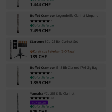
1.444
CHF
Buffet Crampon
Légende Bb-Clarinet Mopane
1
Sofort lieferbar
7.499
CHF
Startone
SCL- 25 Bb- Clarinet Set
Kurzfristig lieferbar (2–5 Tage)
139
CHF
Buffet Crampon
E-13 Bb-Clarinet 17/6 Gig Bag
1
Sofort lieferbar
1.359
CHF
Yamaha
YCL-255 S Bb-Clarinet
48
TOP-SELLER
Sofort lieferbar
525
CHF