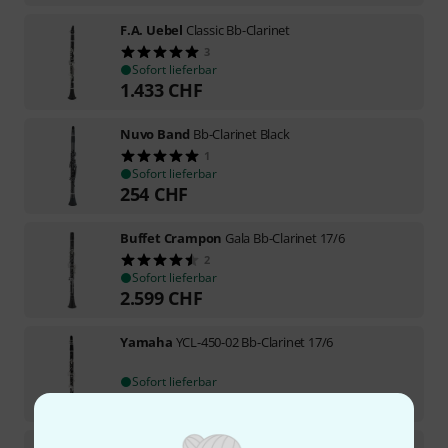
F.A. Uebel
Classic Bb-Clarinet
3
Sofort lieferbar
1.433
CHF
Nuvo Band
Bb-Clarinet Black
1
Sofort lieferbar
254
CHF
Buffet Crampon
Gala Bb-Clarinet 17/6
2
Sofort lieferbar
2.599
CHF
Yamaha
YCL-450-02 Bb-Clarinet 17/6
Sofort lieferbar
975
CHF
Selmer
Prologue II 17/6 Bb-Clarinet