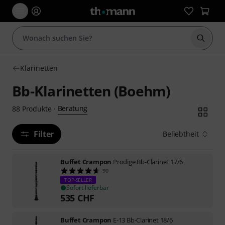
Suche 
Klarinetten
Bb-Klarinetten (Boehm)
Beratung
88
Produkte
·
Filter
Beliebtheit
Buffet Crampon
Prodige Bb-Clarinet 17/6
90
TOP-SELLER
Sofort lieferbar
535
CHF
Buffet Crampon
E-13 Bb-Clarinet 18/6