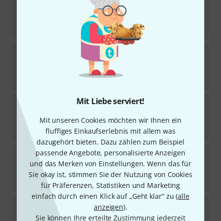
1
Sofort lieferbar
1.599
CHF
Thomann
CL-17BB CG Bb- Clarinet Boehm
32
Kurzfristig lieferbar (2–5 Tage)
299
CHF
Mit Liebe serviert!
Thomann
CL-17BB Bb- Clarinet Boehm
16
Mit unseren Cookies möchten wir Ihnen ein
Sofort lieferbar
589
CHF
fluffiges Einkaufserlebnis mit allem was
dazugehört bieten. Dazu zählen zum Beispiel
passende Angebote, personalisierte Anzeigen
Selmer
Muse 18/6 Bb Clarinet
und das Merken von Einstellungen. Wenn das für
1
Sofort lieferbar
Sie okay ist, stimmen Sie der Nutzung von Cookies
4.859
CHF
für Präferenzen, Statistiken und Marketing
einfach durch einen Klick auf „Geht klar“ zu (
alle
Buffet Crampon
Tosca Bb-Clarinet 19/6
anzeigen
).
7
Sie können Ihre erteilte Zustimmung jederzeit