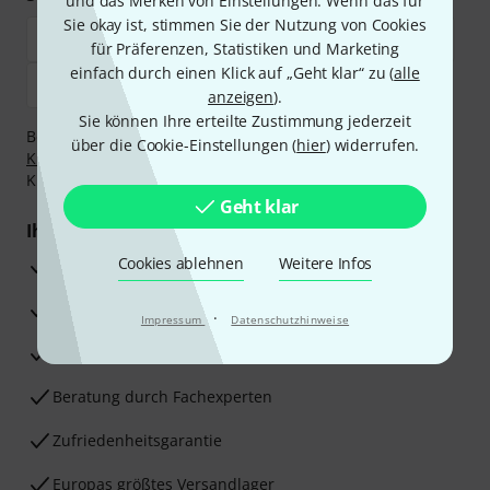
und das Merken von Einstellungen. Wenn das für
Sie okay ist, stimmen Sie der Nutzung von Cookies
für Präferenzen, Statistiken und Marketing
einfach durch einen Klick auf „Geht klar“ zu (
alle
anzeigen
).
Sie können Ihre erteilte Zustimmung jederzeit
Bezahlen Sie vertraulich und sicher per Vorkasse, PayPal,
über die Cookie-Einstellungen (
hier
) widerrufen.
Klarna Sofort bezahlen
,
Klarna Ratenzahlung
oder
Kreditkarte.
Geht klar
Ihre Vorteile
Cookies ablehnen
Weitere Infos
3 Jahre Thomann Garantie
30 Tage Money-Back-Garantie
·
Impressum
Datenschutzhinweise
Reparaturservice
Beratung durch Fachexperten
Zufriedenheitsgarantie
Europas größtes Versandlager