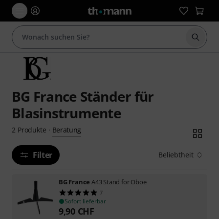
Suche 
BG France Ständer für
Blasinstrumente
Beratung
2
Produkte
·
Filter
Beliebtheit
BG France
A43 Stand for Oboe
7
Sofort lieferbar
9,90
CHF