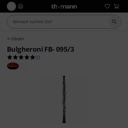
Suche 
Oboen
Bulgheroni FB- 095/3
5.0 von 5 Sternen aus 1 Kundenbewertungen
(
1
)