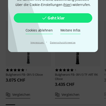
über die Cookie-Einstellungen (
hier
) widerrufen.
Alternativen vergleichen
Geht klar
Cookies ablehnen
Weitere Infos
·
Impressum
Datenschutzhinweise
1
1
Bulgheroni
FB- 091/3 Oboe
Bulgheroni
FB- 091/3 TF ART RK
Oboe
3.075 CHF
3.435 CHF
Vergleichen
Vergleichen