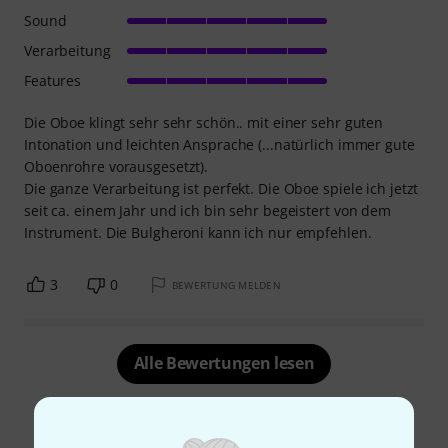
Sound
Verarbeitung
Features
Die Oboe klingt sehr sehr schön.. mit einer sehr guten
Intonation und leichten Ansprache (...natürlich immer gute
Oboenrohre vorausgesetzt).
Die ganze Verarbeitung ist perfekt. Die Oboe spiele ich jetzt
seit ca. einem Jahr und ich bin sehr begeistert von dem
Instrument. Die Bulgheroni kann ich nur empfehlen.
3
0
BEWERTUNG MELDEN
Alle Bewertungen lesen