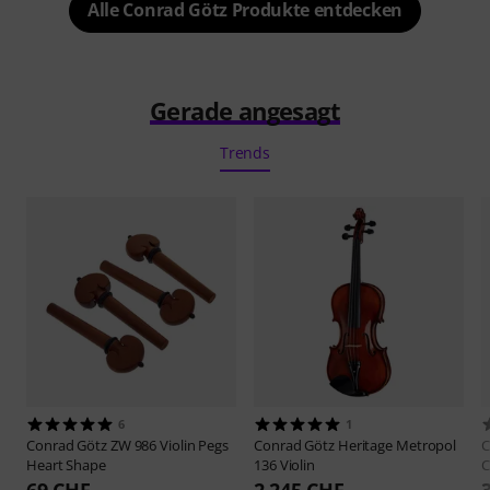
Alle Conrad Götz Produkte entdecken
Gerade angesagt
Trends
6
1
Conrad Götz
ZW 986 Violin Pegs
Conrad Götz
Heritage Metropol
C
Heart Shape
136 Violin
C
69 CHF
2.245 CHF