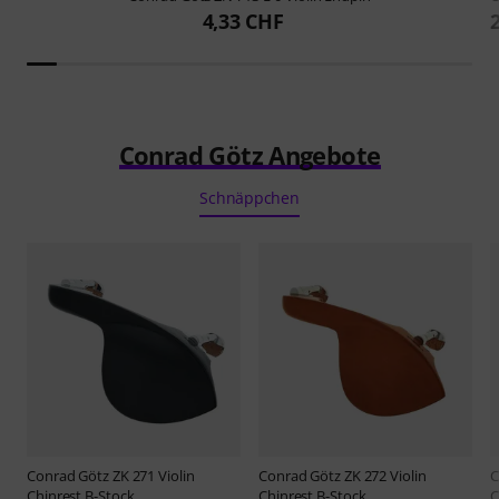
4,33 CHF
Conrad Götz Angebote
Schnäppchen
Conrad Götz
ZK 271 Violin
Conrad Götz
ZK 272 Violin
C
Chinrest B-Stock
Chinrest B-Stock
C