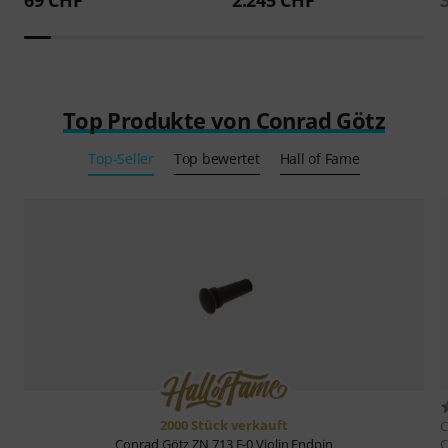
Top Produkte von Conrad Götz
Top-Seller
Top bewertet
Hall of Fame
2000 Stück verkauft
C
C
Conrad Götz
ZN 713 E-0 Violin Endpin