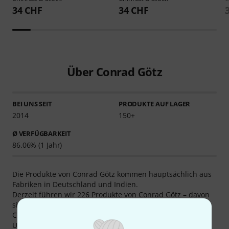
34 CHF
34 CHF
Über Conrad Götz
BEI UNS SEIT
PRODUKTE AUF LAGER
2014
150+
Ø VERFÜGBARKEIT
86.06% (1 Jahr)
Die Produkte von Conrad Götz kommen hauptsächlich aus
Fabriken in Deutschland und Indien.
Derzeit führen wir 226 Produkte von Conrad Götz – davon
sind 198 auf Lager verfügbar. Wir führen Produkte von
Conrad Götz seit 2014.
Um unsere Kunden bestmöglich über die Produkte von