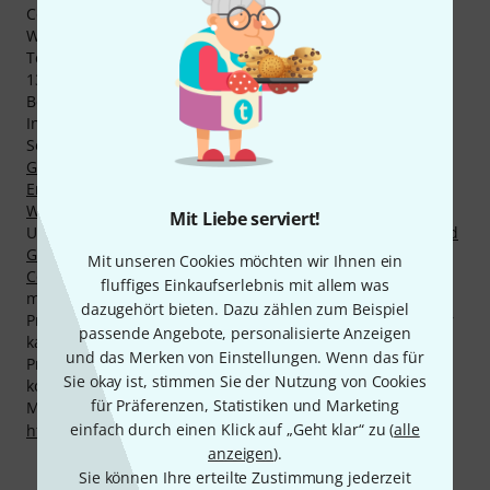
Conrad Götz zu informieren, finden Sie auf unserer
Webseite insgesamt 2375 Medien, Bewertungen und
Testberichte zu Produkten von Conrad Götz - darunter
1389 Bilder, 130 verschiedene 360-Grad Zoom-Bilder, 12
Beispielsounds und 844 Kundenbewertungen.
Insgesamt 61 Produkte von Conrad Götz sind derzeit Top-
Seller von Thomann, u. a. in den Kategorien
Violinen /
Geigen
,
A-Einzelsaiten für Kontrabass
,
Wolftöter für Cello
,
Endknöpfe für Violinen
,
Kinnhalter für Viola/Bratsche
,
Wirbel für Violine
und
Wirbel für Cello
.
Mit Liebe serviert!
Unser meistverkauftes Produkt von Conrad Götz ist
Conrad
Götz Heritage Cantonate 136 Violin
. Dauerbrenner ist
Mit unseren Cookies möchten wir Ihnen ein
Conrad Götz ZW 96 Peg Soap
, von dem wir inzwischen
fluffiges Einkaufserlebnis mit allem was
mehr als 5.000 verkauft haben.
dazugehört bieten. Dazu zählen zum Beispiel
Produkte von Conrad Götz können Sie jetzt noch günstiger
passende Angebote, personalisierte Anzeigen
kaufen! Alleine in den letzten 90 Tagen haben wir bei 40
und das Merken von Einstellungen. Wenn das für
Produkten von Conrad Götz die Preise nach unten
Sie okay ist, stimmen Sie der Nutzung von Cookies
korrigiert.
für Präferenzen, Statistiken und Marketing
Mehr Informationen zum Hersteller finden Sie auf
einfach durch einen Klick auf „Geht klar“ zu (
alle
http://www.gotzmusic.de
anzeigen
).
Sie können Ihre erteilte Zustimmung jederzeit