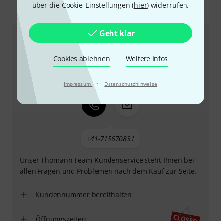
über die Cookie-Einstellungen (
hier
) widerrufen.
So erreichen Sie uns
Geht klar
Kundenservice Schweiz
Cookies ablehnen
Weitere Infos
·
Impressum
Datenschutzhinweise
+41-715670831
Unser Thomann Team Kundenservice steht Ihnen bei
allen Fragen und Problemen nach dem Kauf zur Seite.
Kundennummer bereithalten
Öffnungszeiten