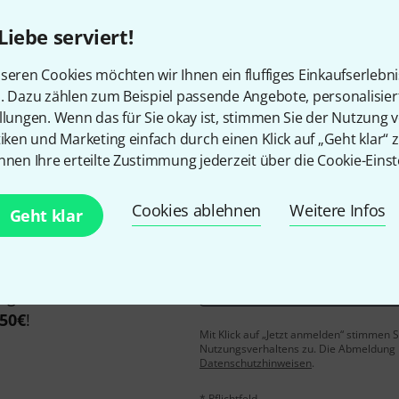
Liebe serviert!
seren Cookies möchten wir Ihnen ein fluffiges Einkaufserlebn
Gefällt Ihnen, was Sie sehen?
n. Dazu zählen zum Beispiel passende Angebote, personalisie
llungen. Wenn das für Sie okay ist, stimmen Sie der Nutzung 
Teilen
Hilfe & Feedback
tiken und Marketing einfach durch einen Klick auf „Geht klar“ z
nnen Ihre erteilte Zustimmung jederzeit über die Cookie-Einst
Cookies ablehnen
Weitere Infos
Geht klar
E-Mail-Adresse
*
 gewinne mit etwas Glück
50€
!
Mit Klick auf „Jetzt anmelden“ stimmen
Nutzungsverhaltens zu. Die Abmeldung is
Datenschutzhinweisen
.
* Pflichtfeld