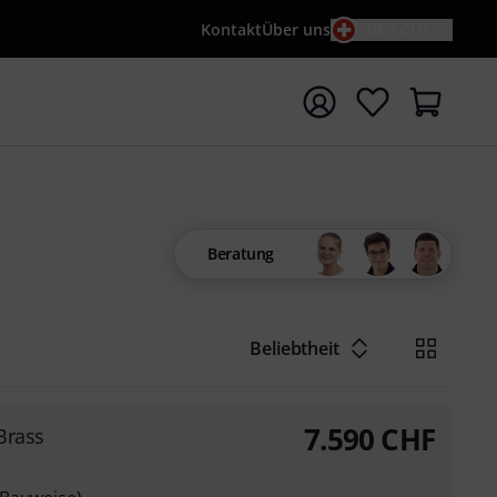
Kontakt
Über uns
DE / CHF
e mit Suchwort {searchTerm} starten
Beratung
Beliebtheit
7.590
CHF
Brass