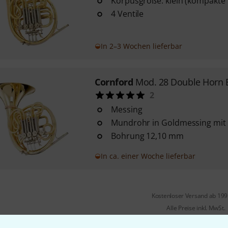
Korpusgröße: klein (kompakte
4 Ventile
In 2–3 Wochen lieferbar
Cornford
Mod. 28 Double Horn 
2
Messing
Mundrohr in Goldmessing mit
Bohrung 12,10 mm
In ca. einer Woche lieferbar
Kostenloser Versand ab 19
Alle Preise inkl. MwSt.