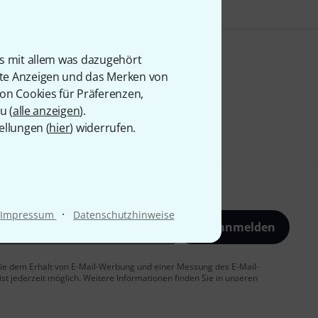
is mit allem was dazugehört
rte Anzeigen und das Merken von
von Cookies für Präferenzen,
u (
alle anzeigen
).
ellungen (
hier
) widerrufen.
·
Impressum
Datenschutzhinweise
Jetzt anmelden
 Sie dem Erhalt von E-Mail-Werbung und einer Messung des E-Mail-
t jederzeit möglich. Weitere Informationen finden Sie in unseren