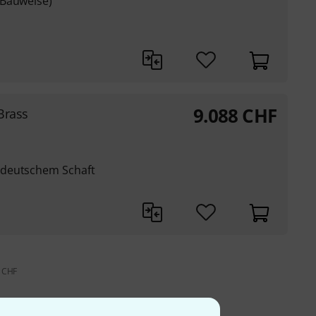
 Bauweise)
9.088
CHF
Brass
 deutschem Schaft
9 CHF