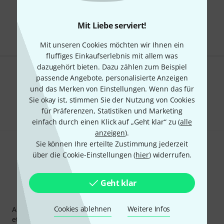
Kostenloser Versand ab 199 CHF
Alle Preise inkl. MwSt.
Mit Liebe serviert!
Mit unseren Cookies möchten wir Ihnen ein
fluffiges Einkaufserlebnis mit allem was
dazugehört bieten. Dazu zählen zum Beispiel
passende Angebote, personalisierte Anzeigen
Gefällt Ihnen, was Sie sehen?
und das Merken von Einstellungen. Wenn das für
Teilen
Sie okay ist, stimmen Sie der Nutzung von Cookies
Hilfe & Feedback
für Präferenzen, Statistiken und Marketing
einfach durch einen Klick auf „Geht klar“ zu (
alle
anzeigen
).
Sie können Ihre erteilte Zustimmung jederzeit
über die Cookie-Einstellungen (
hier
) widerrufen.
Geht klar
Thomann Newsletter
Cookies ablehnen
Weitere Infos
Abonniere den Thomann Newsletter und gewinne mit
etwas Glück einen von
50 Gutscheinen
über jeweils
50€
!