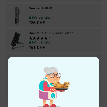
Doepfer
A-188-9
Sofort lieferbar
126
CHF
Doepfer
A-110-1 Vintage Edition
8
Sofort lieferbar
161
CHF
Doepfer
A-110-6
3
Sofort lieferbar
227
CHF
Doepfer
A-143-4
19
Sofort lieferbar
244
CHF