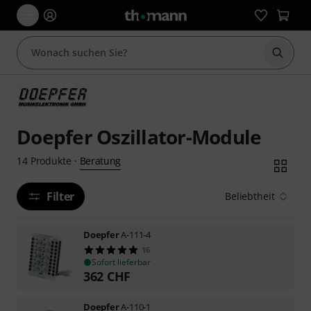
Suche 
Doepfer Oszillator-Module
Beratung
14
Produkte
·
Filter
Beliebtheit
Doepfer
A-111-4
16
Sofort lieferbar
362
CHF
Doepfer
A-110-1