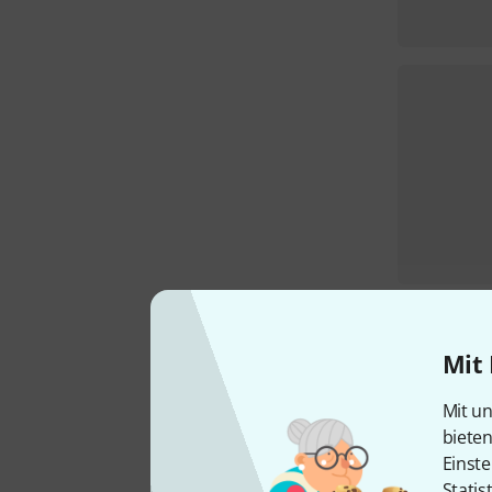
Mit 
Mit un
biete
Einste
Statis