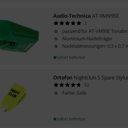
Audio-Technica
AT-VMN95E
3
passend für AT-VM95E Tonab
Aluminium-Nadelträger
Nadelabmessungen: 0,3 x 0,7 m
Sofort lieferbar
Ortofon
Nightclub S Spare Stylu
32
Farbe: Gelb
Sofort lieferbar