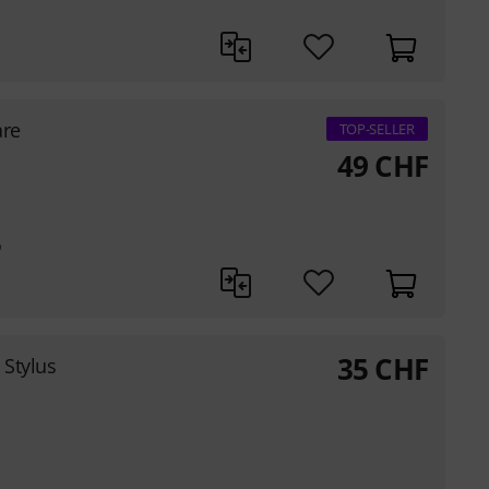
are
TOP-SELLER
49
CHF
o
35
CHF
 Stylus