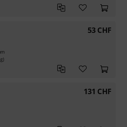
53
CHF
 µm
 g)
131
CHF