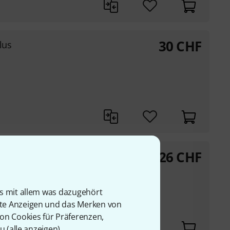
30
CHF
lus
26
CHF
is mit allem was dazugehört
000 Hz
rte Anzeigen und das Merken von
z, 5 cm/sec)
von Cookies für Präferenzen,
u (
alle anzeigen
).