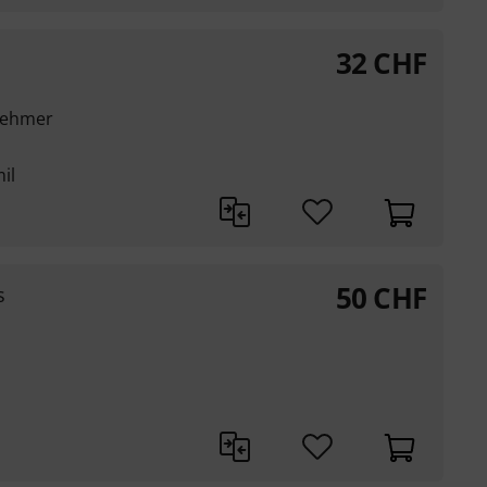
32
CHF
nehmer
il
50
CHF
s