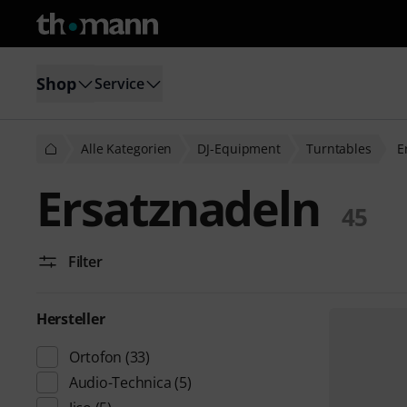
Shop
Service
Alle Kategorien
DJ-Equipment
Turntables
E
Ersatznadeln
45
Filter
Hersteller
Ortofon
(33)
Audio-Technica
(5)