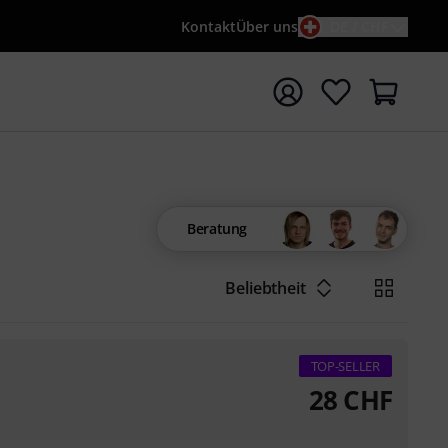
Kontakt
Über uns
DE / CHF
e mit Suchwort {searchTerm} starten
Beratung
Beliebtheit
TOP-SELLER
28
CHF