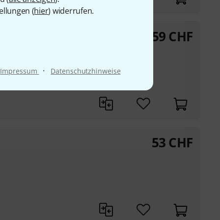
ellungen (
hier
) widerrufen.
59
CHF
s MKII
·
Impressum
Datenschutzhinweise
53
CHF