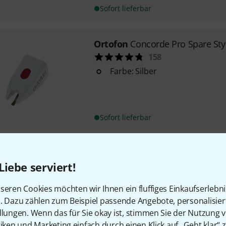
Sofort lieferbar
Ortofon
Concorde Pro Spare Sty
158
Farbe: Silber
Sofort lieferbar
Audio-Technica
ATN95E
Liebe serviert!
65
0,3 x 0,7 mil elliptische Nadel
seren Cookies möchten wir Ihnen ein fluffiges Einkaufserlebn
Übertragungsbereich: 20 - 20.
n. Dazu zählen zum Beispiel passende Angebote, personalisie
Ausgangsleistung: 3,5 mV (1 kH
llungen. Wenn das für Sie okay ist, stimmen Sie der Nutzung 
tiken und Marketing einfach durch einen Klick auf „Geht klar“ z