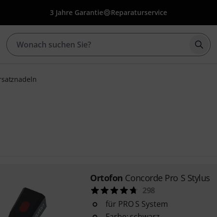
3 Jahre Garantie
Reparaturservice
Such
rsatznadeln
Ortofon
Concorde Pro S Stylus
298
für PRO S System
Farbe: schwarz