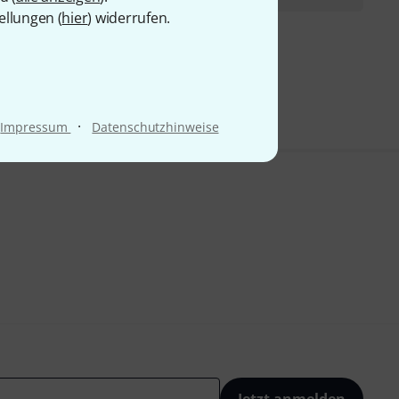
ellungen (
hier
) widerrufen.
9 CHF
·
Impressum
Datenschutzhinweise