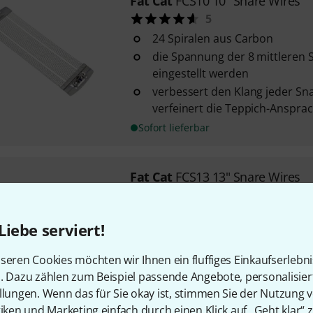
Fat Cat
FCS10 10" Snare Wires
5
24 Spiralen aus Carbon
die Spannung der 8 mittleren 
eingestellt werden
verbessert den Klang jeder S
verfeinert die Teppich-Anspra
Sofort lieferbar
Fat Cat
FCS13 13" Snare Wires
5
24 Spiralen aus Carbon
Liebe serviert!
die Spannung der 8 mittleren 
eingestellt werden
seren Cookies möchten wir Ihnen ein fluffiges Einkaufserlebn
verbessert den Klang jeder S
n. Dazu zählen zum Beispiel passende Angebote, personalisie
verfeinert die Teppich-Anspra
llungen. Wenn das für Sie okay ist, stimmen Sie der Nutzung 
In ca. einer Woche lieferbar
tiken und Marketing einfach durch einen Klick auf „Geht klar“ z