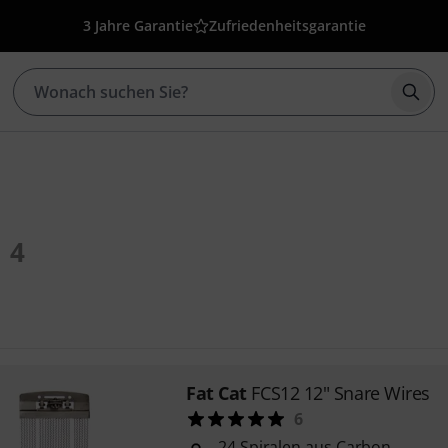
3 Jahre Garantie
Zufriedenheitsgarantie
Such
4
Fat Cat
FCS12 12" Snare Wires
6
24 Spiralen aus Carbon