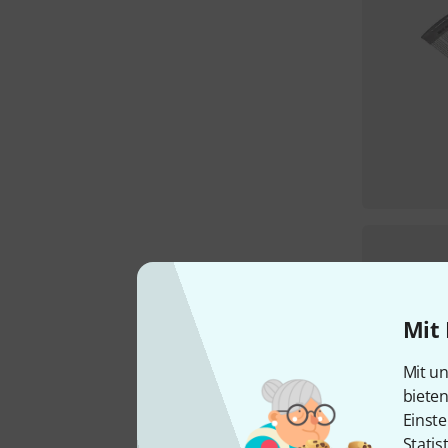
Mit 
Mit un
biete
Einste
Statis