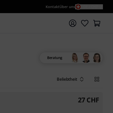
Kontakt
Über uns
DE / CHF
e mit Suchwort {searchTerm} starten
Beratung
Beliebtheit
27
CHF