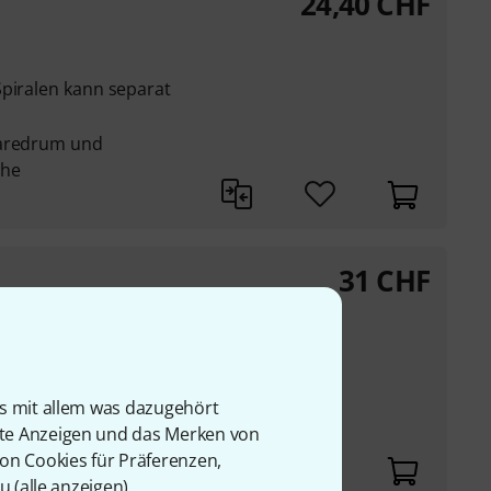
24,40
CHF
Spiralen kann separat
naredrum und
che
31
CHF
Spiralen kann separat
is mit allem was dazugehört
naredrum und
rte Anzeigen und das Merken von
che
von Cookies für Präferenzen,
u (
alle anzeigen
).