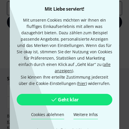
E-Mail-Adresse
*
Mit Liebe serviert!
Mit unseren Cookies möchten wir Ihnen ein
Jetzt anmelden
fluffiges Einkaufserlebnis mit allem was
dazugehört bieten. Dazu zählen zum Beispiel
Mit Klick auf „Jetzt anmelden“ stimmen Sie dem Erhalt von E-Mail-
passende Angebote, personalisierte Anzeigen
Werbung und einer Messung des E-Mail-Nutzungsverhaltens zu. Die
Abmeldung ist jederzeit möglich. Weitere Informationen finden Sie in
und das Merken von Einstellungen. Wenn das für
unseren
Datenschutzhinweisen
.
Sie okay ist, stimmen Sie der Nutzung von Cookies
für Präferenzen, Statistiken und Marketing
* Pflichtfeld
einfach durch einen Klick auf „Geht klar“ zu (
alle
anzeigen
).
Sie können Ihre erteilte Zustimmung jederzeit
Sicher einkaufen & bezahlen
über die Cookie-Einstellungen (
hier
) widerrufen.
Geht klar
Cookies ablehnen
Weitere Infos
Bezahlen Sie vertraulich und sicher per Vorkasse, PayPal,
Klarna Sofort bezahlen
,
Klarna Ratenzahlung
oder
Kreditkarte.
·