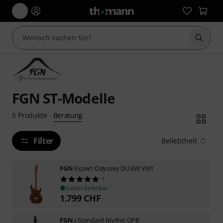
Suche 
FGN ST-Modelle
Beratung
5
Produkte
·
Filter
Beliebtheit
FGN
Expert Odyssey DU EW VNT
1
Sofort lieferbar
1.799
CHF
FGN
J-Standard Mythic OPB