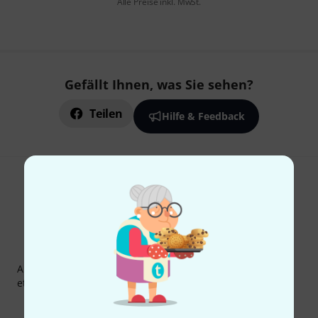
Alle Preise inkl. MwSt.
Gefällt Ihnen, was Sie sehen?
Teilen
Hilfe & Feedback
Thomann Newsletter
Abonniere den Thomann Newsletter und gewinne mit
etwas Glück einen von
50 Gutscheinen
über jeweils
50€
!
Inspirierende Beiträge
Deals
Thomann Insights