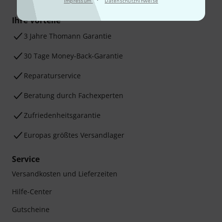
Impressum
Datenschutzhinweise
Ihre Vorteile
3 Jahre Thomann Garantie
30 Tage Money-Back-Garantie
Reparaturservice
Beratung durch Fachexperten
Zufriedenheitsgarantie
Europas größtes Versandlager
Service
Versandkosten und Lieferzeiten
Hilfe-Center
Gutscheine