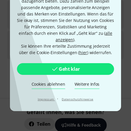
dazugehört bieten. Dazu zählen zum Beispiel
Ghielmetti
Patch Cable 3pin 180cm, rt
passende Angebote, personalisierte Anzeigen
und das Merken von Einstellungen. Wenn das für
Sofort lieferbar
Sie okay ist, stimmen Sie der Nutzung von Cookies
37
CHF
für Präferenzen, Statistiken und Marketing
einfach durch einen Klick auf „Geht klar“ zu (
alle
Ghielmetti
Patch Cable 3pin 120cm, Blue
anzeigen
).
Sie können Ihre erteilte Zustimmung jederzeit
Sofort lieferbar
34
CHF
über die Cookie-Einstellungen (
hier
) widerrufen.
Geht klar
Kostenloser Versand ab 199 CHF
Alle Preise inkl. MwSt.
Cookies ablehnen
Weitere Infos
·
Impressum
Datenschutzhinweise
Gefällt Ihnen, was Sie sehen?
Teilen
Hilfe & Feedback