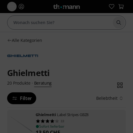
Suche 
Alle Kategorien
Ghielmetti
Beratung
20
Produkte
·
Filter
Beliebtheit
Ghielmetti
Label Stripes GBZ8
33
Sofort lieferbar
13,50
CHF