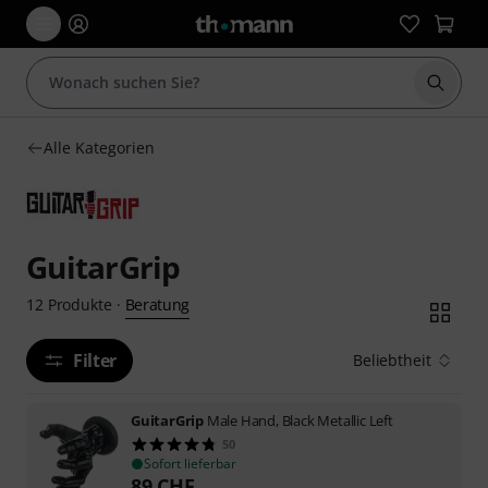
Suche 
Alle Kategorien
GuitarGrip
Beratung
12
Produkte
·
Filter
Beliebtheit
GuitarGrip
Male Hand, Black Metallic Left
50
Sofort lieferbar
89
CHF