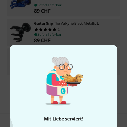
Sofort lieferbar
89
CHF
GuitarGrip
The Valkyrie Black Metallic L
2
Sofort lieferbar
89
CHF
GuitarGrip
The Valkyrie Purple Metallic R
Sofort lieferbar
89
CHF
Kostenloser Versand ab 199 CHF
Alle Preise inkl. MwSt.
Mit Liebe serviert!
Gefällt Ihnen, was Sie sehen?