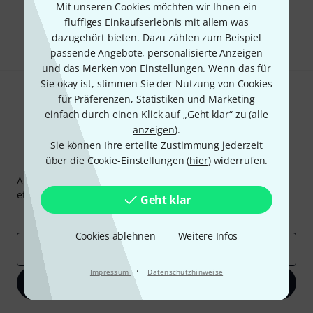
Mit unseren Cookies möchten wir Ihnen ein
fluffiges Einkaufserlebnis mit allem was
Teilen
Hilfe & Feedback
dazugehört bieten. Dazu zählen zum Beispiel
passende Angebote, personalisierte Anzeigen
und das Merken von Einstellungen. Wenn das für
Sie okay ist, stimmen Sie der Nutzung von Cookies
für Präferenzen, Statistiken und Marketing
einfach durch einen Klick auf „Geht klar“ zu (
alle
anzeigen
).
Sie können Ihre erteilte Zustimmung jederzeit
über die Cookie-Einstellungen (
hier
) widerrufen.
Thomann Newsletter
Abonniere den Thomann Newsletter und gewinne mit
etwas Glück einen von
50 Gutscheinen
über jeweils
50€
!
Geht klar
Inspirierende Beiträge
Deals
Thomann Insights
Cookies ablehnen
Weitere Infos
E-Mail-Adresse
*
·
Impressum
Datenschutzhinweise
Jetzt anmelden