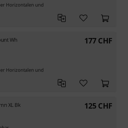
 der Horizontalen und
177
CHF
ount Wh
 der Horizontalen und
125
CHF
umn XL Bk
hbar