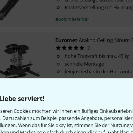
Rasterverstellung mit Fixierun
Sofort lieferbar
Euromet
Arakno Ceiling Mount 
2
hohe Tragkraft bis max. 45 kg
schnelle Montage
feinjustierbar in der Horizonta
Sofort lieferbar
Liebe serviert!
Euromet
05329 UFO Truss Moun
seren Cookies möchten wir Ihnen ein fluffiges Einkaufserlebn
für die Nutzung mit beliebige
n. Dazu zählen zum Beispiel passende Angebote, personalisie
Aufnahme)
llungen. Wenn das für Sie okay ist, stimmen Sie der Nutzung 
vertikal neigbar (+/-25°)
tiken und Marketing einfach durch einen Klick auf „Geht klar“ z