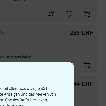
g
235
CHF
Bk
len und Vertikalen
144
CHF
t Bk
is mit allem was dazugehört
r Truss-Klemme (M10-
rte Anzeigen und das Merken von
von Cookies für Präferenzen,
u (
alle anzeigen
).