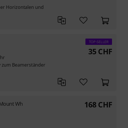
 der Horizontalen und
TOP-SELLER
35
CHF
ohr
iv zum Beamerständer
168
CHF
r Mount Wh