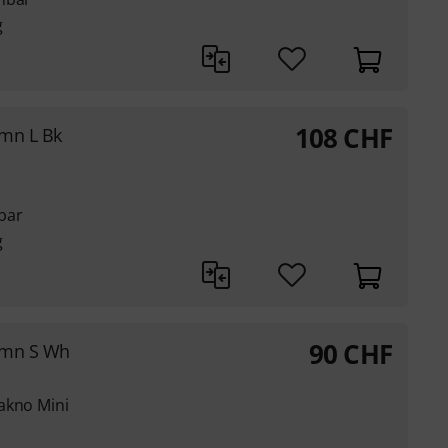
g
108
CHF
umn L Bk
bar
g
90
CHF
umn S Wh
akno Mini