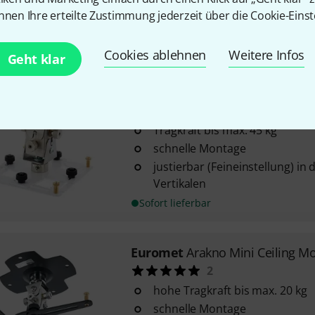
horizontal schwenkbar (360°) 
nnen Ihre erteilte Zustimmung jederzeit über die Cookie-Einst
mittleren Teils der Montage
Sofort lieferbar
Cookies ablehnen
Weitere Infos
Geht klar
Euromet
Arakno Projector Mou
3
Tragkraft bis max. 45 kg
schnelle Montage
justierbar (Feineinstellung) in
Vertikalen
Sofort lieferbar
Euromet
Arakno Mini Ceiling M
2
hohe Tragkraft bis max. 20 kg
schnelle Montage