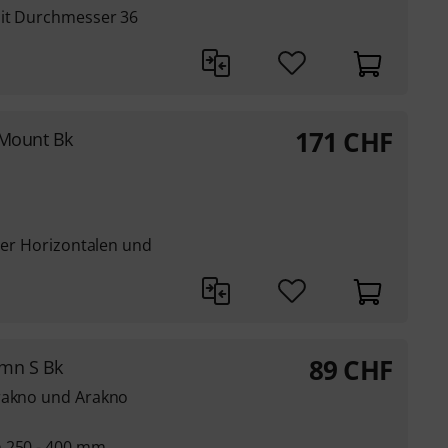
mit Durchmesser 36
171
CHF
 Mount Bk
 der Horizontalen und
89
CHF
umn S Bk
Arakno und Arakno
n 250 - 400 mm