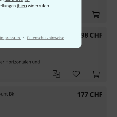
durch Verstellen des
ellungen (
hier
) widerrufen.
198
CHF
nt Wh
·
Impressum
Datenschutzhinweise
 der Horizontalen und
177
CHF
ount Bk