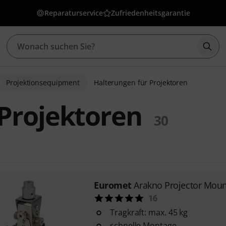
Reparaturservice
Zufriedenheitsgarantie
Such
Projektionsequipment
Halterungen für Projektoren
 Projektoren
30
Euromet
Arakno Projector Moun
16
Tragkraft: max. 45 kg
schnelle Montage