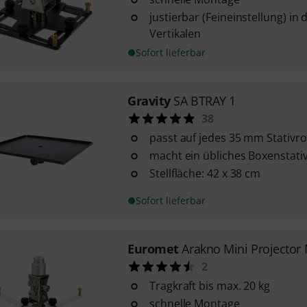
justierbar (Feineinstellung) in
Vertikalen
Sofort lieferbar
Gravity
SA BTRAY 1
38
passt auf jedes 35 mm Stativr
macht ein übliches Boxenstat
Stellfläche: 42 x 38 cm
Sofort lieferbar
Euromet
Arakno Mini Projecto
2
Tragkraft bis max. 20 kg
schnelle Montage