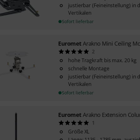
justierbar (Feineinstellung) in
Vertikalen
Sofort lieferbar
Euromet
Arakno Mini Ceiling M
2
hohe Tragkraft bis max. 20 kg
schnelle Montage
justierbar (Feineinstellung) in
Vertikalen
Sofort lieferbar
Euromet
Arakno Extension Col
1
Größe XL
Länge: 1135 - 1785 mm, auszie