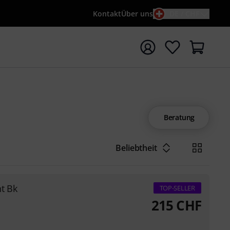
Kontakt
Über uns
DE / CHF
e mit Suchwort {searchTerm} starten
Beratung
Beliebtheit
t Bk
TOP-SELLER
215
CHF