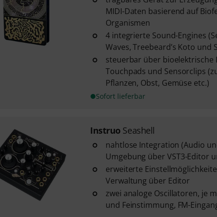
MIDI-Daten basierend auf Bio
Organismen
4 integrierte Sound-Engines (S
Waves, Treebeard’s Koto und Soil
steuerbar über bioelektrische
Touchpads und Sensorclips (z
Pflanzen, Obst, Gemüse etc.)
Sofort lieferbar
Instruo
Seashell
nahtlose Integration (Audio un
Umgebung über VST3-Editor u
erweiterte Einstellmöglichkeit
Verwaltung über Editor
zwei analoge Oscillatoren, je m
und Feinstimmung, FM-Eingang 
...