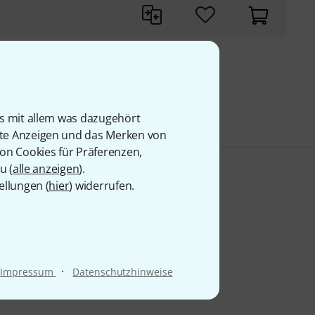
9 CHF
is mit allem was dazugehört
rte Anzeigen und das Merken von
von Cookies für Präferenzen,
u (
alle anzeigen
).
ellungen (
hier
) widerrufen.
·
Impressum
Datenschutzhinweise