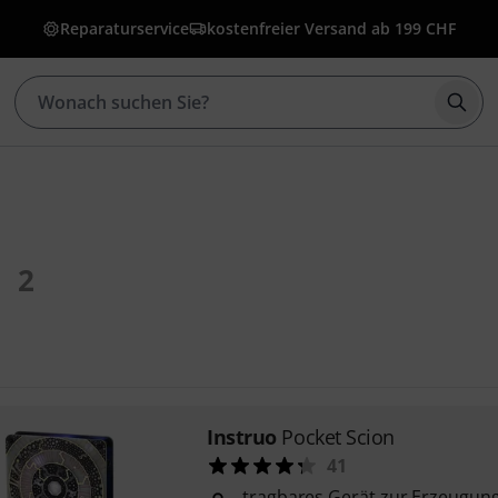
Reparaturservice
kostenfreier Versand ab 199 CHF
Such
2
Instruo
Pocket Scion
41
tragbares Gerät zur Erzeugun