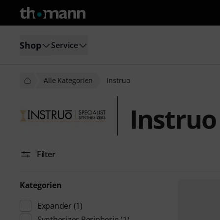
Shop
Service
Alle Kategorien
Instruo
Instruo
Filter
Kategorien
Expander
(1)
Synthesizer Peripherie
(1)