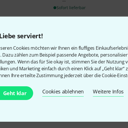
Sofort lieferbar
Kostenloser Versand ab 19
Liebe serviert!
Alle Preise inkl. MwSt.
seren Cookies möchten wir Ihnen ein fluffiges Einkaufserlebn
n. Dazu zählen zum Beispiel passende Angebote, personalisie
llungen. Wenn das für Sie okay ist, stimmen Sie der Nutzung 
tiken und Marketing einfach durch einen Klick auf „Geht klar“ z
Gefällt Ihnen, was Sie sehen?
nnen Ihre erteilte Zustimmung jederzeit über die Cookie-Einst
Cookies ablehnen
Weitere Infos
Teilen
Hilfe & Feedback
Geht klar