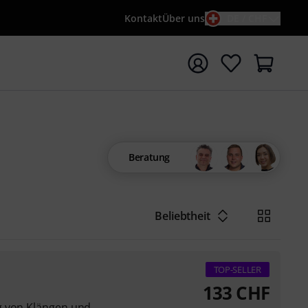
Kontakt
Über uns
DE / CHF
e mit Suchwort {searchTerm} starten
Beratung
Beliebtheit
TOP-SELLER
133
CHF
g von Klängen und