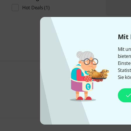
Hot Deals
(1)
Mit 
Mit un
biete
Einste
Statis
Sie kö