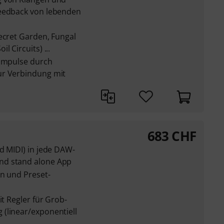
feedback von lebenden
ecret Garden, Fungal
 Circuits) ...
 Impulse durch
ur Verbindung mit
683
CHF
d MIDI) in jede DAW-
nd stand alone App
en und Preset-
it Regler für Grob-
(linear/exponentiell