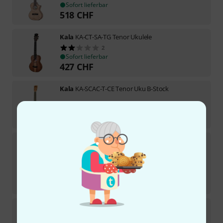
Sofort lieferbar
518
CHF
Kala
KA-CT-SA-TG Tenor Ukulele
2
Sofort lieferbar
427
CHF
Kala
KA-SCAC-T-CE Tenor Uku B-Stock
Sofort lieferbar
195
CHF
Kala
Revelator Night Owl Ac B-Stock
Sofort lieferbar
345
CHF
-8%
30-Tage-Bestpreis
:
377
CHF
Kala
KA-SCAC-T8 Tenor Ukulele