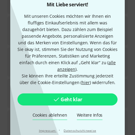
Sofort lieferbar
Mit Liebe serviert!
454
CHF
Mit unseren Cookies möchten wir Ihnen ein
Kala
KA SB ACA T Tenor Ukulele
fluffiges Einkaufserlebnis mit allem was
2
dazugehört bieten. Dazu zählen zum Beispiel
Sofort lieferbar
passende Angebote, personalisierte Anzeigen
299
CHF
und das Merken von Einstellungen. Wenn das für
Sie okay ist, stimmen Sie der Nutzung von Cookies
Kala
KA-EBY-TE Tenor Ukulele
für Präferenzen, Statistiken und Marketing
1
einfach durch einen Klick auf „Geht klar“ zu (
alle
In 6–8 Wochen lieferbar
anzeigen
).
263
CHF
Sie können Ihre erteilte Zustimmung jederzeit
über die Cookie-Einstellungen (
hier
) widerrufen.
Kala
Archtop Tenor Ukulele B-Stock
Sofort lieferbar
Geht klar
159
CHF
Cookies ablehnen
Weitere Infos
Kala
Tenor Ukulele Starter B-Stock
Sofort lieferbar
·
Impressum
Datenschutzhinweise
71
CHF