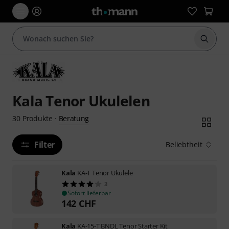
Suche 
Kala Tenor Ukulelen
Beratung
30
Produkte
·
Filter
Beliebtheit
Kala
KA-T Tenor Ukulele
3
Sofort lieferbar
142
CHF
Kala
KA-15-T BNDL Tenor Starter Kit