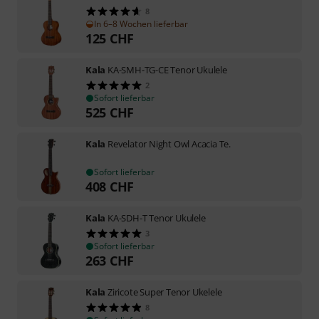
8
In 6–8 Wochen lieferbar
125
CHF
Kala
KA-SMH-TG-CE Tenor Ukulele
2
Sofort lieferbar
525
CHF
Kala
Revelator Night Owl Acacia Te.
Sofort lieferbar
408
CHF
Kala
KA-SDH-T Tenor Ukulele
3
Sofort lieferbar
263
CHF
Kala
Ziricote Super Tenor Ukelele
8