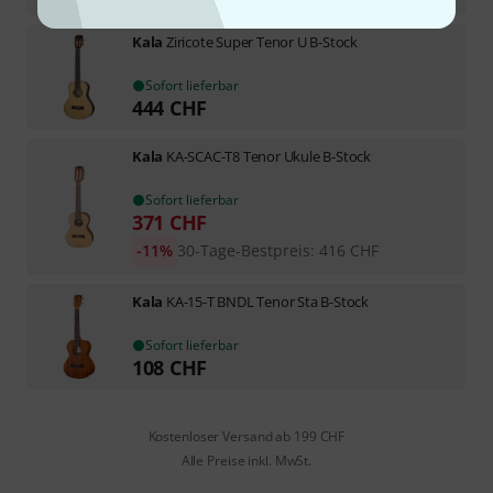
Kala
Ziricote Super Tenor U B-Stock
Sofort lieferbar
444
CHF
Kala
KA-SCAC-T8 Tenor Ukule B-Stock
Sofort lieferbar
371
CHF
-11%
30-Tage-Bestpreis
:
416
CHF
Kala
KA-15-T BNDL Tenor Sta B-Stock
Sofort lieferbar
108
CHF
Kostenloser Versand ab 199 CHF
Alle Preise inkl. MwSt.