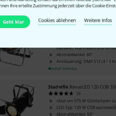
Frontlicht
nnen Ihre erteilte Zustimmung jederzeit über die Cookie-Einst
Sofort lieferbar
Cookies ablehnen
Weitere Infos
Geht klar
Stairville
Mini Stage Par CW/W
46
Lichtquelle: 7 LEDs à 6 W LED 
Kaltweiß, Warmweiß und Amb
Abstrahlwinkel 30°
Ansteuerung: DMX 512 (4 / 5 K
Sofort lieferbar
Stairville
RevueLED 120 COB 3
36
ideal um 575 W Glühlampen zu
LED-Typ: 120 W COB warmwei
Abstrahlwinkel: 50°