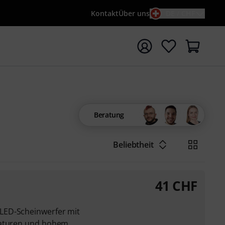
Kontakt
Über uns
DE / CHF
e mit Suchwort {searchTerm} starten
Beratung
Beliebtheit
41
CHF
LED-Scheinwerfer mit
raturen und hohem