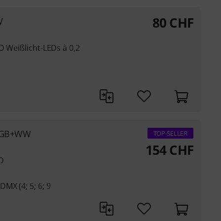
80
CHF
W
D Weißlicht-LEDs à 0,2
 RGB+WW
TOP-SELLER
154
CHF
D
MX (4; 5; 6; 9