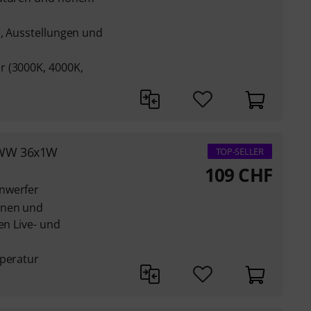
n, Ausstellungen und
r (3000K, 4000K,
/WW 36x1W
TOP-SELLER
109
CHF
nwerfer
hnen und
en Live- und
mperatur