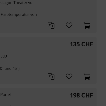
Octagon Theater vor
.
en Farbtemperatur von
135
CHF
 LED
10° und 45°)
198
CHF
 Panel