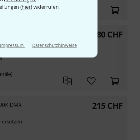
ellungen (
hier
) widerrufen.
80
CHF
W/A
·
Impressum
Datenschutzhinweise
in den Farben
er
anäle)
215
CHF
200K DMX
 ersetzen
ß