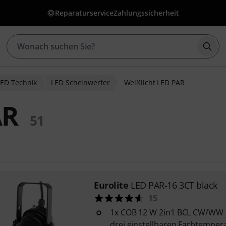
Reparaturservice
Zahlungssicherheit
Such
LED Technik
LED Scheinwerfer
Weißlicht LED PAR
AR
51
Eurolite
LED PAR-16 3CT black
15
1x COB 12 W 2in1 BCL CW/WW 
drei einstellbaren Farbtempe