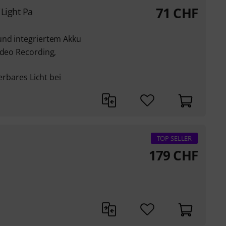
71
CHF
Light Pa
und integriertem Akku
ideo Recording,
ierbares Licht bei
TOP-SELLER
179
CHF