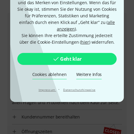
und das Merken von Einstellungen. Wenn das für
So erreichen Sie uns
Sie okay ist, stimmen Sie der Nutzung von Cookies
für Präferenzen, Statistiken und Marketing
einfach durch einen Klick auf „Geht klar“ zu (
alle
Kundenservice Schweiz
anzeigen
).
Sie können Ihre erteilte Zustimmung jederzeit
über die Cookie-Einstellungen (
hier
) widerrufen.
Geht klar
Cookies ablehnen
Weitere Infos
+41-715670831
·
Impressum
Datenschutzhinweise
Unser Thomann Team Kundenservice steht Ihnen bei
allen Fragen und Problemen nach dem Kauf zur Seite.
Kundennummer bereithalten
Öffnungszeiten