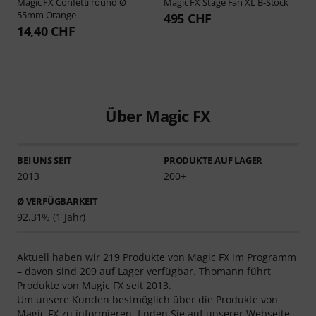
Magic FX
Confetti round Ø
Magic FX
Stage Fan XL B-Stock
55mm Orange
495 CHF
14,40 CHF
Über Magic FX
BEI UNS SEIT
PRODUKTE AUF LAGER
2013
200+
Ø VERFÜGBARKEIT
92.31% (1 Jahr)
Aktuell haben wir 219 Produkte von Magic FX im Programm
– davon sind 209 auf Lager verfügbar. Thomann führt
Produkte von Magic FX seit 2013.
Um unsere Kunden bestmöglich über die Produkte von
Magic FX zu informieren, finden Sie auf unserer Webseite