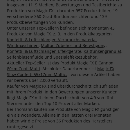
insgesamt 1115 Medien, Bewertungen und Testberichte zu
Produkten von Magic FX - darunter 957 Produktbilder, 19
verschiedene 360-Grad-Rundumansichten und 139
Produktbewertungen von Kunden.
Unter unseren Top-Sellern befinden sich momentan 43
Produkte von Magic FX, z. B. in den Produktkategorien
Konfetti- & Luftschlangen-Verbrauchsmaterial
,
Windmaschinen
,
Molton Zubehör und Befestigung
,
Konfetti- & Luftschlangen-Effektgeräte
,
Kaltfunkengranulat
,
Seifenblasenfluide
und
Spezialeffektezubehör
.
Aktueller Top-Seller ist das Produkt
Magic FX E Cannon
80cm Conf. Multi
. Absoluter Dauerbrenner ist
Magic FX
Slow Confetti 55x17mm Multic.
- von diesem Artikel haben
wir bereits über 2.000 verkauft.
Käufer von Magic FX sind überdurchschnittlich zufrieden
mit ihrem Produkt! In den Bewertungen unserer Kunden
liegt Magic FX mit einem Durchschnitt von 4.9 von fünf
Sternen unter den Top 10 Prozent aller Marken.
Bei Thomann kaufen Sie Produkte von Magic FX günstiger
ein als woanders. Alleine in den letzten drei Monaten
haben wir die Preise von 36 Produkten des Herstellers
runtergesetzt.