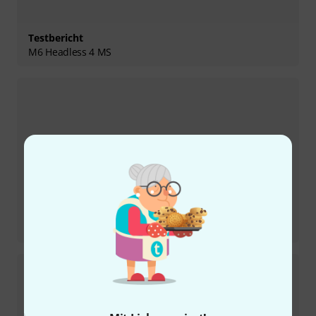
Testbericht
M6 Headless 4 MS
Testbericht
V5 24-5 DRD