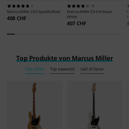
8
10
Marcus Miller
Z3-5 Sparkle Black
Marcus Miller
Z3-4 Antique
M
White
S
408 CHF
407 CHF
Top Produkte von Marcus Miller
Top-Seller
Top bewertet
Hall of Fame