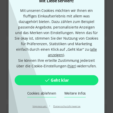
Mit Liebe serviert!
Mit unseren Cookies möchten wir Ihnen ein
fluffiges Einkaufserlebnis mit allem was
dazugehört bieten. Dazu zählen zum Beispiel
Testbericht
passende Angebote, personalisierte Anzeigen
F10-6 NT
und das Merken von Einstellungen. Wenn das für
Sie okay ist, stimmen Sie der Nutzung von Cookies
für Präferenzen, Statistiken und Marketing
einfach durch einen Klick auf „Geht klar“ zu (
alle
anzeigen
).
Sie können Ihre erteilte Zustimmung jederzeit
über die Cookie-Einstellungen (
hier
) widerrufen.
Geht klar
Testbericht
Cookies ablehnen
Weitere Infos
V6-5 Sandblasted BK
·
Impressum
Datenschutzhinweise