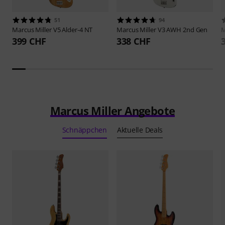
51
94
Marcus Miller
V5 Alder-4 NT
Marcus Miller
V3 AWH 2nd Gen
M
399 CHF
338 CHF
Marcus Miller Angebote
Schnäppchen
Aktuelle Deals