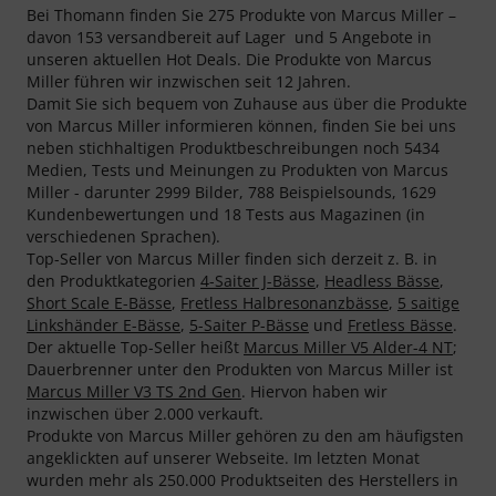
Bei Thomann finden Sie 275 Produkte von Marcus Miller –
davon 153 versandbereit auf Lager und 5 Angebote in
unseren aktuellen Hot Deals. Die Produkte von Marcus
Miller führen wir inzwischen seit 12 Jahren.
Damit Sie sich bequem von Zuhause aus über die Produkte
von Marcus Miller informieren können, finden Sie bei uns
neben stichhaltigen Produktbeschreibungen noch 5434
Medien, Tests und Meinungen zu Produkten von Marcus
Miller - darunter 2999 Bilder, 788 Beispielsounds, 1629
Kundenbewertungen und 18 Tests aus Magazinen (in
verschiedenen Sprachen).
Top-Seller von Marcus Miller finden sich derzeit z. B. in
den Produktkategorien
4-Saiter J-Bässe
,
Headless Bässe
,
Short Scale E-Bässe
,
Fretless Halbresonanzbässe
,
5 saitige
Linkshänder E-Bässe
,
5-Saiter P-Bässe
und
Fretless Bässe
.
Der aktuelle Top-Seller heißt
Marcus Miller V5 Alder-4 NT
;
Dauerbrenner unter den Produkten von Marcus Miller ist
Marcus Miller V3 TS 2nd Gen
. Hiervon haben wir
inzwischen über 2.000 verkauft.
Produkte von Marcus Miller gehören zu den am häufigsten
angeklickten auf unserer Webseite. Im letzten Monat
wurden mehr als 250.000 Produktseiten des Herstellers in