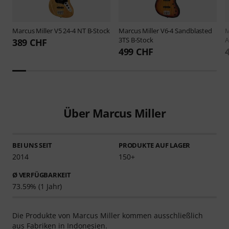
Marcus Miller
V5 24-4 NT B-Stock
Marcus Miller
V6-4 Sandblasted
M
3TS B-Stock
A
389 CHF
499 CHF
Über Marcus Miller
BEI UNS SEIT
PRODUKTE AUF LAGER
2014
150+
Ø VERFÜGBARKEIT
73.59% (1 Jahr)
Die Produkte von Marcus Miller kommen ausschließlich
aus Fabriken in Indonesien.