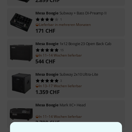
Mesa Boogie
Subway + Bass DI-Preamp II
1
Lieferbar in mehreren Monaten
171
CHF
Mesa Boogie
1x12 Boogie 23 Open Back Cab
15
In 11–14 Wochen lieferbar
544
CHF
Mesa Boogie
Subway 2x10 Ultra-Lite
3
In 13–17 Wochen lieferbar
1.359
CHF
Mesa Boogie
Mark IIC+ Head
In 11–14 Wochen lieferbar
3.799
CHF