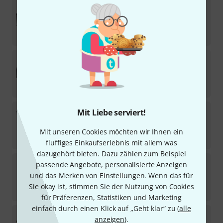
Mesa Boogie
Triple Crown TC-100 Head
3
Lieferbar in mehreren Monaten
3.539
CHF
Mesa Boogie
Fillmore 50 Head
7
In 11–14 Wochen lieferbar
2.039
CHF
Mesa Boogie
1x12 Boogie 19 Open Back Cab
Mit Liebe serviert!
Lieferbar in mehreren Monaten
Mit unseren Cookies möchten wir Ihnen ein
544
CHF
fluffiges Einkaufserlebnis mit allem was
dazugehört bieten. Dazu zählen zum Beispiel
Mesa Boogie
6L6 STR445
passende Angebote, personalisierte Anzeigen
1
und das Merken von Einstellungen. Wenn das für
Sofort lieferbar
Sie okay ist, stimmen Sie der Nutzung von Cookies
108
CHF
für Präferenzen, Statistiken und Marketing
einfach durch einen Klick auf „Geht klar“ zu (
alle
Mesa Boogie
California Tweed 4:40 Head
anzeigen
).