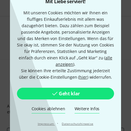
Mit Liebe serviert!
Mit unseren Cookies möchten wir Ihnen ein
fluffiges Einkaufserlebnis mit allem was
dazugehört bieten. Dazu zählen zum Beispiel
Gefällt Ihnen, was Sie sehen?
passende Angebote, personalisierte Anzeigen
und das Merken von Einstellungen. Wenn das für
Teilen
Hilfe & Feedback
Sie okay ist, stimmen Sie der Nutzung von Cookies
für Präferenzen, Statistiken und Marketing
einfach durch einen Klick auf „Geht klar“ zu (
alle
anzeigen
).
Sie können Ihre erteilte Zustimmung jederzeit
über die Cookie-Einstellungen (
hier
) widerrufen.
Geht klar
Thomann Newsletter
Abonniere den Thomann Newsletter und gewinne mit
Cookies ablehnen
Weitere Infos
etwas Glück einen von
50 Gutscheinen
über jeweils
50€
!
Inspirierende Beiträge
Deals
Thomann Insights
·
Impressum
Datenschutzhinweise