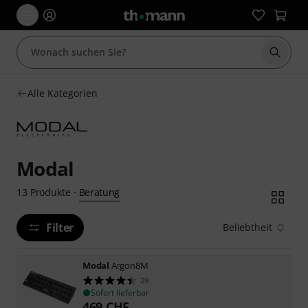
Suche 
Alle Kategorien
Modal
Beratung
13
Produkte
·
Filter
Beliebtheit
Modal
Argon8M
29
Sofort lieferbar
469
CHF