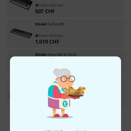
Sofort lieferbar
507
CHF
Modal
Carbon8X
Sofort lieferbar
1.019
CHF
Modal
Argon8M B-Stock
Sofort lieferbar
433
CHF
Modal
Element One B-Stock
Sofort lieferbar
535
CHF
Kostenloser Versand ab 199 CHF
Alle Preise inkl. MwSt.