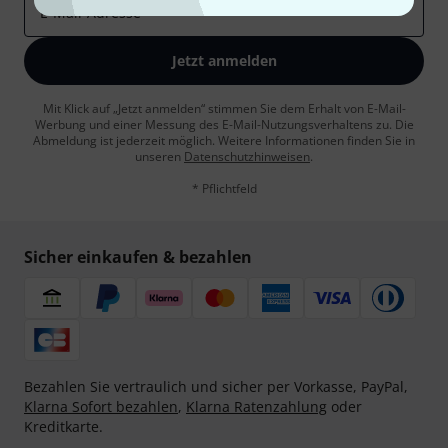
E-Mail-Adresse
*
Jetzt anmelden
Mit Klick auf „Jetzt anmelden“ stimmen Sie dem Erhalt von E-Mail-
Werbung und einer Messung des E-Mail-Nutzungsverhaltens zu. Die
Abmeldung ist jederzeit möglich. Weitere Informationen finden Sie in
unseren
Datenschutzhinweisen
.
* Pflichtfeld
Sicher einkaufen & bezahlen
Bezahlen Sie vertraulich und sicher per Vorkasse, PayPal,
Klarna Sofort bezahlen
,
Klarna Ratenzahlung
oder
Kreditkarte.