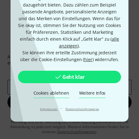
dazugehört bieten. Dazu zählen zum Beispiel
passende Angebote, personalisierte Anzeigen
und das Merken von Einstellungen. Wenn das für
Sie okay ist, stimmen Sie der Nutzung von Cookies
für Präferenzen, Statistiken und Marketing
einfach durch einen Klick auf „Geht klar“ zu (
alle
anzeigen
).
Thomann Newsletter
Sie können Ihre erteilte Zustimmung jederzeit
Abonniere den Thomann Newsletter und gewinne mit
über die Cookie-Einstellungen (
hier
) widerrufen.
etwas Glück einen von
50 Gutscheinen
über jeweils
50€
!
Inspirierende Beiträge
Deals
Thomann Insights
Geht klar
E-Mail-Adresse
*
Cookies ablehnen
Weitere Infos
Jetzt anmelden
·
Impressum
Datenschutzhinweise
Mit Klick auf „Jetzt anmelden“ stimmen Sie dem Erhalt von E-Mail-
Werbung und einer Messung des E-Mail-Nutzungsverhaltens zu. Die
Abmeldung ist jederzeit möglich. Weitere Informationen finden Sie in
unseren
Datenschutzhinweisen
.