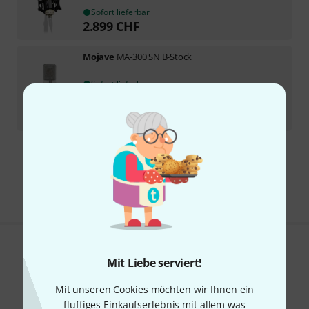
Sofort lieferbar
2.899
CHF
Mojave
MA-300 SN B-Stock
Sofort lieferbar
1.199
CHF
-13%
30-Tage-Bestpreis
:
1.374
CHF
Kostenloser Versand ab 199 CHF
Alle Preise inkl. MwSt.
Gefällt Ihnen, was Sie sehen?
Mit Liebe serviert!
Teilen
Hilfe & Feedback
Mit unseren Cookies möchten wir Ihnen ein
fluffiges Einkaufserlebnis mit allem was