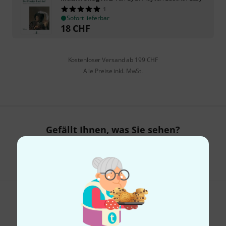
1
Sofort lieferbar
18
CHF
Kostenloser Versand ab 199 CHF
Alle Preise inkl. MwSt.
Gefällt Ihnen, was Sie sehen?
Teilen
Hilfe & Feedback