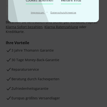
Cookies ablehnen
Weitere Infos
·
Impressum
Datenschutzhinweise
Bezahlen Sie vertraulich und sicher per Vorkasse, PayPal,
Klarna Sofort bezahlen
,
Klarna Ratenzahlung
oder
Kreditkarte.
Ihre Vorteile
3 Jahre Thomann Garantie
30 Tage Money-Back-Garantie
Reparaturservice
Beratung durch Fachexperten
Zufriedenheitsgarantie
Europas größtes Versandlager