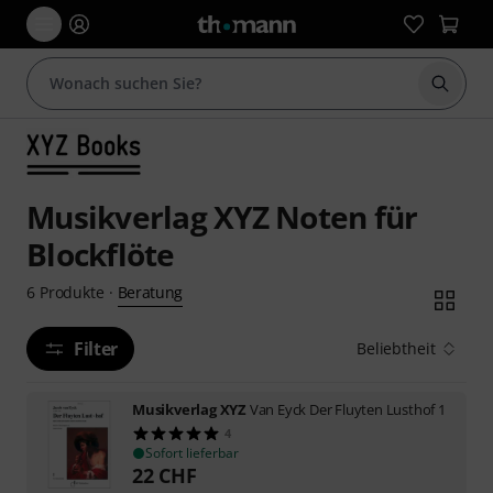
Suche 
Musikverlag XYZ Noten für
Blockflöte
Beratung
6
Produkte
·
Filter
Beliebtheit
Musikverlag XYZ
Van Eyck Der Fluyten Lusthof 1
4
Sofort lieferbar
22
CHF