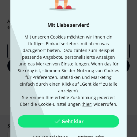
Thomann Newsletter
Abonniere den Thomann Newsletter und gewinne mit
Mit Liebe serviert!
etwas Glück einen von
50 Gutscheinen
über jeweils
50€
!
Inspirierende Beiträge
Deals
Thomann Insights
Mit unseren Cookies möchten wir Ihnen ein
fluffiges Einkaufserlebnis mit allem was
dazugehört bieten. Dazu zählen zum Beispiel
E-Mail-Adresse
*
passende Angebote, personalisierte Anzeigen
und das Merken von Einstellungen. Wenn das für
Jetzt anmelden
Sie okay ist, stimmen Sie der Nutzung von Cookies
für Präferenzen, Statistiken und Marketing
Mit Klick auf „Jetzt anmelden“ stimmen Sie dem Erhalt von E-Mail-
einfach durch einen Klick auf „Geht klar“ zu (
alle
Werbung und einer Messung des E-Mail-Nutzungsverhaltens zu. Die
Abmeldung ist jederzeit möglich. Weitere Informationen finden Sie in
anzeigen
).
unseren
Datenschutzhinweisen
.
Sie können Ihre erteilte Zustimmung jederzeit
über die Cookie-Einstellungen (
hier
) widerrufen.
* Pflichtfeld
Geht klar
Sicher einkaufen & bezahlen