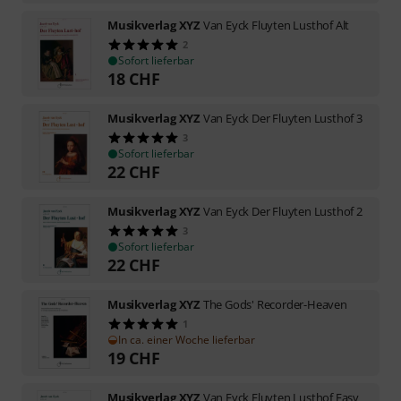
Musikverlag XYZ
Van Eyck Fluyten Lusthof Alt
2
Sofort lieferbar
18
CHF
Musikverlag XYZ
Van Eyck Der Fluyten Lusthof 3
3
Sofort lieferbar
22
CHF
Musikverlag XYZ
Van Eyck Der Fluyten Lusthof 2
3
Sofort lieferbar
22
CHF
Musikverlag XYZ
The Gods' Recorder-Heaven
1
In ca. einer Woche lieferbar
19
CHF
Musikverlag XYZ
Van Eyck Fluyten Lusthof Easy