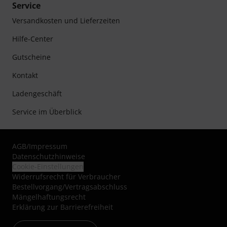
Service
Versandkosten und Lieferzeiten
Hilfe-Center
Gutscheine
Kontakt
Ladengeschäft
Service im Überblick
AGB
/
Impressum
Datenschutzhinweise
Cookie-Einstellungen
Widerrufsrecht für Verbraucher
Bestellvorgang/Vertragsabschluss
Mängelhaftungsrecht
Erklärung zur Barrierefreiheit