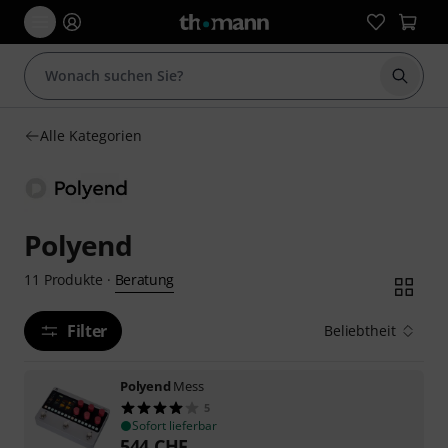
Suche 
Alle Kategorien
Polyend
Beratung
11
Produkte
·
Filter
Beliebtheit
Polyend
Mess
5
Sofort lieferbar
544
CHF