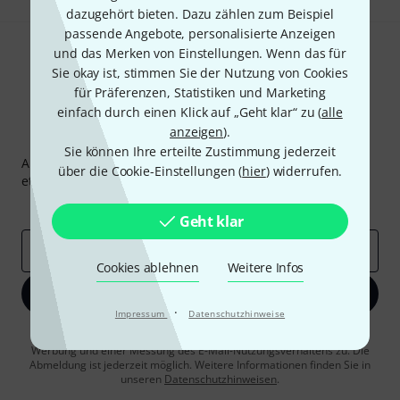
dazugehört bieten. Dazu zählen zum Beispiel
passende Angebote, personalisierte Anzeigen
und das Merken von Einstellungen. Wenn das für
Sie okay ist, stimmen Sie der Nutzung von Cookies
für Präferenzen, Statistiken und Marketing
einfach durch einen Klick auf „Geht klar“ zu (
alle
anzeigen
).
Thomann Newsletter
Sie können Ihre erteilte Zustimmung jederzeit
Abonniere den Thomann Newsletter und gewinne mit
über die Cookie-Einstellungen (
hier
) widerrufen.
etwas Glück einen von
50 Gutscheinen
über jeweils
50€
!
Inspirierende Beiträge
Deals
Thomann Insights
Geht klar
E-Mail-Adresse
*
Cookies ablehnen
Weitere Infos
Jetzt anmelden
·
Impressum
Datenschutzhinweise
Mit Klick auf „Jetzt anmelden“ stimmen Sie dem Erhalt von E-Mail-
Werbung und einer Messung des E-Mail-Nutzungsverhaltens zu. Die
Abmeldung ist jederzeit möglich. Weitere Informationen finden Sie in
unseren
Datenschutzhinweisen
.