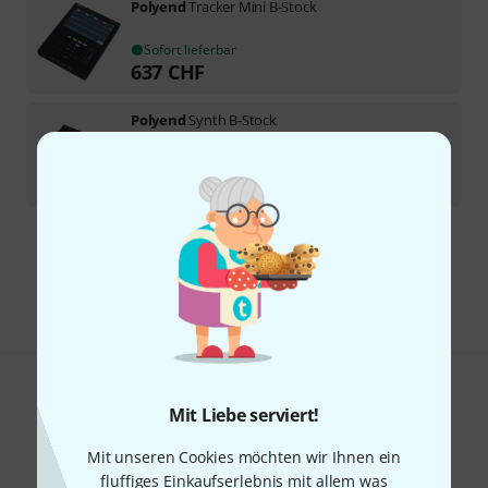
Polyend
Tracker Mini B-Stock
Sofort lieferbar
637
CHF
Polyend
Synth B-Stock
Sofort lieferbar
589
CHF
Kostenloser Versand ab 199 CHF
Alle Preise inkl. MwSt.
Gefällt Ihnen, was Sie sehen?
Mit Liebe serviert!
Teilen
Hilfe & Feedback
Mit unseren Cookies möchten wir Ihnen ein
fluffiges Einkaufserlebnis mit allem was