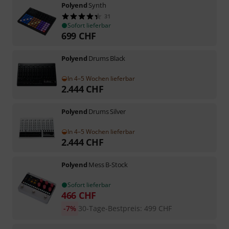
Polyend
Synth
31
Sofort lieferbar
699
CHF
Polyend
Drums Black
In 4–5 Wochen lieferbar
2.444
CHF
Polyend
Drums Silver
In 4–5 Wochen lieferbar
2.444
CHF
Polyend
Mess B-Stock
Sofort lieferbar
466
CHF
-7%
30-Tage-Bestpreis
:
499
CHF