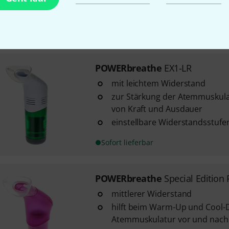
einstellbare Widerstandsstufe
Sofort lieferbar
POWERbreathe
EX1-LR
mit leichtem Widerstand
zur Stärkung der Atemmuskula
von Kraft und Ausdauer
einstellbare Widerstandsstufe
Sofort lieferbar
POWERbreathe
Special Edition
mittlerer Widerstand
hilft beim Warm-Up und Cool-
Atemmuskulatur vor und nach