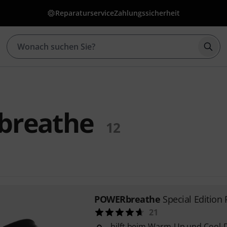
Reparaturservice
Zahlungssicherheit
Such
breathe
12
POWERbreathe
Special Editio
21
hilft beim Warm-Up und Cool-