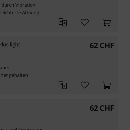
 durch Vibration
rleichterte Atmung
62
CHF
Plus light
dauer
cher gehalten
62
CHF