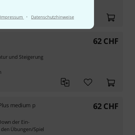
n
·
Impressum
Datenschutzhinweise
62
CHF
tur und Steigerung
n
62
CHF
 Plus medium p
Down der Ein-
 den Übungen/Spiel