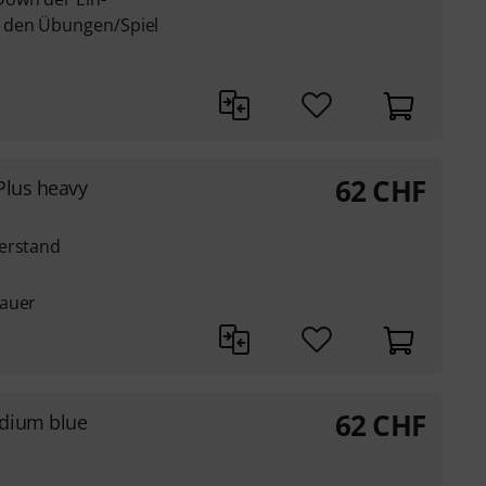
 den Übungen/Spiel
62
CHF
 Plus heavy
derstand
dauer
62
CHF
edium blue