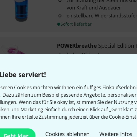
zur Stärkung der Atemmuskula
von Kraft und Ausdauer
einstellbare Widerstandsstufe
Sofort lieferbar
POWERbreathe
Special Edition
hoher Widerstand
hilft beim Warm-Up und Cool-
Atemmuskulatur vor und nach
Liebe serviert!
stärkt die Atemmuskulatur
seren Cookies möchten wir Ihnen ein fluffiges Einkaufserlebn
Sofort lieferbar
n. Dazu zählen zum Beispiel passende Angebote, personalisie
llungen. Wenn das für Sie okay ist, stimmen Sie der Nutzung 
tiken und Marketing einfach durch einen Klick auf „Geht klar“ z
POWERbreathe
EX1-HR
nnen Ihre erteilte Zustimmung jederzeit über die Cookie-Einst
mit leichtem Widerstand
zur Stärkung der Atemmuskula
Cookies ablehnen
Weitere Infos
Geht klar
von Kraft und Ausdauer