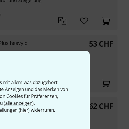
tur und Steigerung
n
53
CHF
 Plus heavy p
Down der Ein-
 den Übungen/Spiel
is mit allem was dazugehört
rte Anzeigen und das Merken von
von Cookies für Präferenzen,
u (
alle anzeigen
).
62
CHF
ellungen (
hier
) widerrufen.
tur und Steigerung