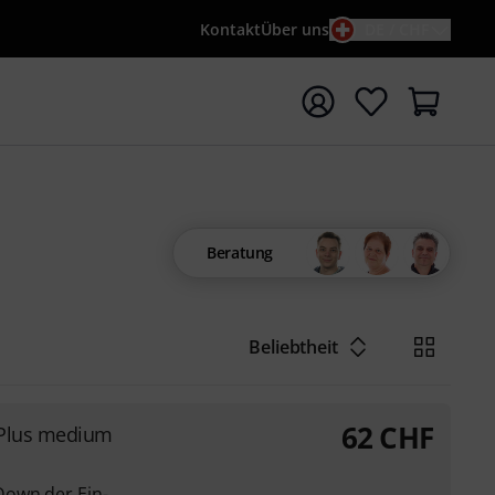
Kontakt
Über uns
DE / CHF
e mit Suchwort {searchTerm} starten
Beratung
Beliebtheit
62
CHF
n Plus medium
Down der Ein-