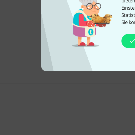
biete
Einste
Statis
Sie kö