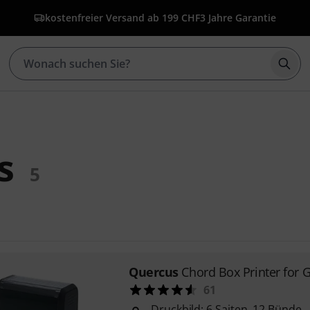
kostenfreier Versand ab 199 CHF
3 Jahre Garantie
Such
s
5
Quercus
Chord Box Printer for G
61
Druckbild: 6 Saiten, 12 Bünde