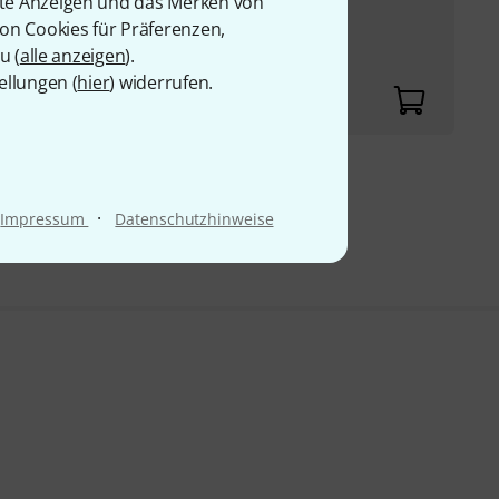
rte Anzeigen und das Merken von
den
von Cookies für Präferenzen,
u (
alle anzeigen
).
ellungen (
hier
) widerrufen.
9 CHF
·
Impressum
Datenschutzhinweise