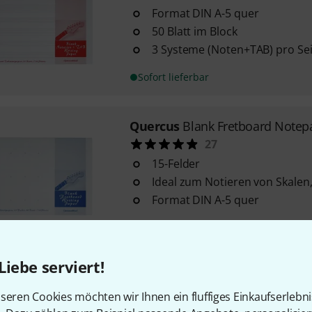
Format DIN A-5 quer
50 Blatt im Block
3 Systeme (Noten+TAB) pro Sei
Sofort lieferbar
Quercus
Blank Fretboard Notep
27
15-Felder
Ideal zum Notieren von Skalen
Format DIN A-5 quer
Sofort lieferbar
Liebe serviert!
Quercus
Blank Chord Notepad 
23
seren Cookies möchten wir Ihnen ein fluffiges Einkaufserlebn