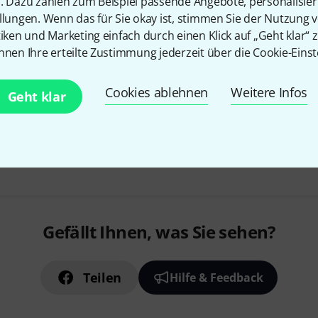
n. Dazu zählen zum Beispiel passende Angebote, personalisie
Ideal zum Notieren von Akkor
llungen. Wenn das für Sie okay ist, stimmen Sie der Nutzung 
Format DIN A-5 quer
tiken und Marketing einfach durch einen Klick auf „Geht klar“ z
50 Blatt im Block
nnen Ihre erteilte Zustimmung jederzeit über die Cookie-Einst
Sofort lieferbar
Cookies ablehnen
Weitere Infos
Geht klar
Kostenloser Versand ab 19
Alle Preise inkl. MwSt.
Gefällt Ihnen, was Sie sehen?
Teilen
Hilfe & Feedback