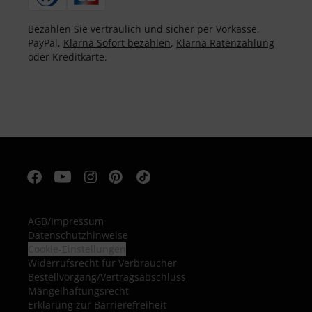
Bezahlen Sie vertraulich und sicher per Vorkasse,
PayPal,
Klarna Sofort bezahlen
,
Klarna Ratenzahlung
oder Kreditkarte.
AGB
/
Impressum
Datenschutzhinweise
Cookie-Einstellungen
Widerrufsrecht für Verbraucher
Bestellvorgang/Vertragsabschluss
Mängelhaftungsrecht
Erklärung zur Barrierefreiheit