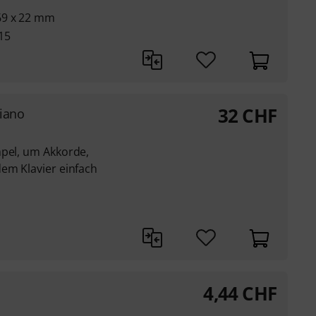
69 x 22 mm
15
32
CHF
Piano
mpel, um Akkorde,
dem Klavier einfach
4,44
CHF