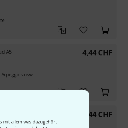
te
4,44
CHF
ad A5
, Arpeggios usw.
4,44
CHF
A5
is mit allem was dazugehört