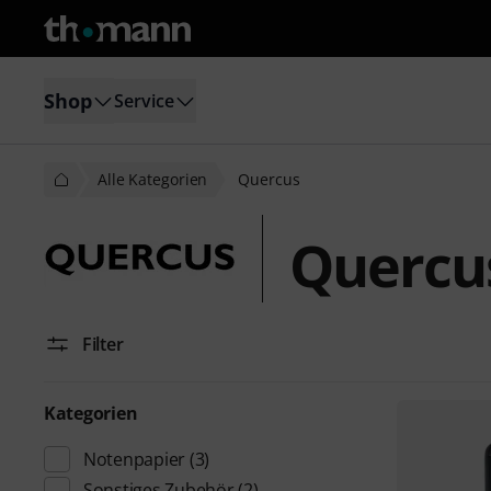
Shop
Service
Alle Kategorien
Quercus
Quercu
Filter
Kategorien
Notenpapier
(3)
Sonstiges Zubehör
(2)