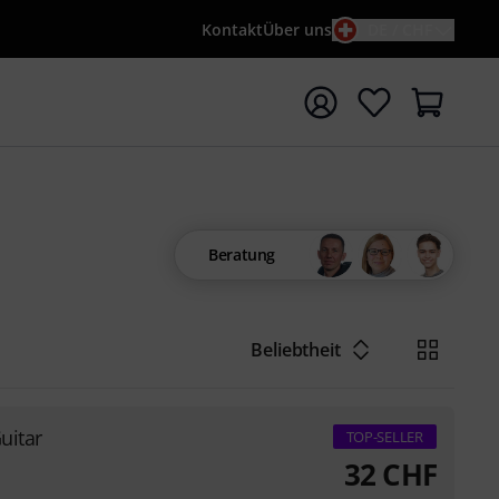
Kontakt
Über uns
DE / CHF
e mit Suchwort {searchTerm} starten
Beratung
Beliebtheit
uitar
TOP-SELLER
32
CHF