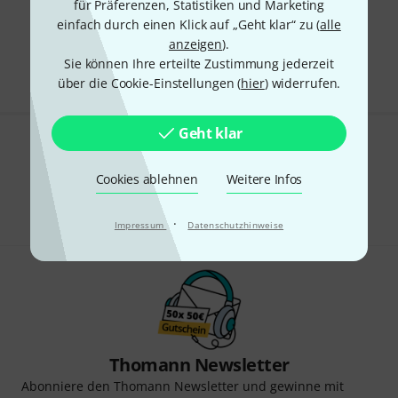
für Präferenzen, Statistiken und Marketing
einfach durch einen Klick auf „Geht klar“ zu (
alle
Kostenloser Versand ab 199 CHF
anzeigen
).
Alle Preise inkl. MwSt.
Sie können Ihre erteilte Zustimmung jederzeit
über die Cookie-Einstellungen (
hier
) widerrufen.
Geht klar
Gefällt Ihnen, was Sie sehen?
Cookies ablehnen
Weitere Infos
Teilen
Hilfe & Feedback
·
Impressum
Datenschutzhinweise
Thomann Newsletter
Abonniere den Thomann Newsletter und gewinne mit