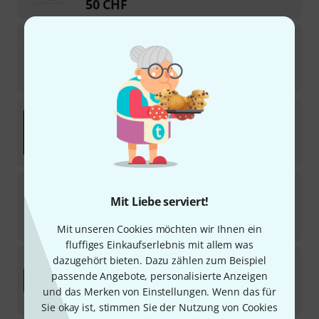
50
CHF
Sonnox
Oxford Drum Gate 2
Download-Lizenz
154
CHF
Sonnox
ListenHub
1
Download-Lizenz
68
CHF
Sonnox
Oxford Dynamics Native
7
Mit Liebe serviert!
Download-Lizenz
226
CHF
Mit unseren Cookies möchten wir Ihnen ein
fluffiges Einkaufserlebnis mit allem was
Sonnox
Voca
dazugehört bieten. Dazu zählen zum Beispiel
3
passende Angebote, personalisierte Anzeigen
Download-Lizenz
und das Merken von Einstellungen. Wenn das für
100
CHF
Sie okay ist, stimmen Sie der Nutzung von Cookies