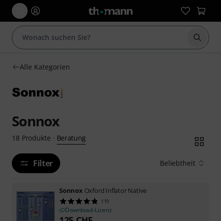
Suche 
Alle Kategorien
Sonnox
Beratung
18
Produkte
·
Filter
Beliebtheit
Sonnox
Oxford Inflator Native
119
Download-Lizenz
125
CHF