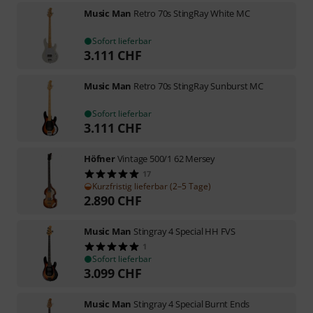
Music Man
Retro 70s StingRay White MC
Sofort lieferbar
3.111
CHF
Music Man
Retro 70s StingRay Sunburst MC
Sofort lieferbar
3.111
CHF
Höfner
Vintage 500/1 62 Mersey
17
Kurzfristig lieferbar (2–5 Tage)
2.890
CHF
Music Man
Stingray 4 Special HH FVS
1
Sofort lieferbar
3.099
CHF
Music Man
Stingray 4 Special Burnt Ends