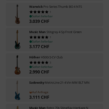
Warwick
Pro Series Thumb BO 4 NTS
1
Sofort lieferbar
3.039
CHF
Music Man
Stingray 4 Sp Frost Green
1
Sofort lieferbar
3.177
CHF
Höfner
H500/2-CV Club
3
Sofort lieferbar
2.990
CHF
Sadowsky
MetroLine 21-4 Vin MM BLT MN
Auf Anfrage
3.111
CHF
Music Man
Retro 70s StingRay Heritage N