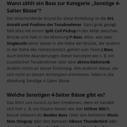
Wann zählt ein Bass zur Kategorie „Sonstige 4-
Saiter Bässe“?
Der entscheidende Grund für diese Einteilung ist die
Art,
Anzahl und Position der Tonabnehmer
. Ganz grob gesagt
fällt alles mit einem
Split Coil Pickup
in der Mitte zwischen
Brücke und Hals in die Abteilung
P-Bass
. Alles, was zwei
Singlecoils
(einer davon in der Nähe der Brücke, der andere
in der Nähe des Halses) besitzt, gehört zum Team
J-Bass
.
Auch leichte Abänderungen dieser Konzepte wie z. B. ein
zusätzlicher Tonabnehmer oder eine
aktive Elektronik
ändern nichts an dieser Einteilung. Alle anderen Bässe, die
sich nicht an diesen Archetypen orientieren, fallen in die
Abteilung Sonstige 4-Saiter Bässe.
Welche Sonstigen 4-Saiter Bässe gibt es?
Das führt uns zurück zu den Emotionen, denn es handelt
sich hier z. B. um illustre Ikonen wie den
Höfner 500/1
,
besser bekannt als
Beatles Bass
. Oder den beliebten
Music
Man Stingray
oder den famosen
Gibson Thunderbird
oder