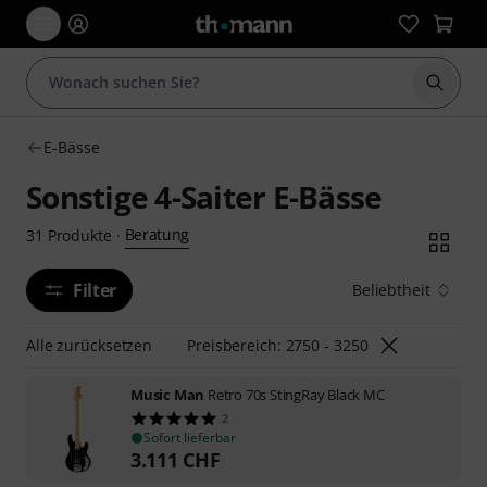
Suche 
E-Bässe
Sonstige 4-Saiter E-Bässe
Beratung
31
Produkte
·
Filter
Beliebtheit
Alle zurücksetzen
Preisbereich: 2750 - 3250
Music Man
Retro 70s StingRay Black MC
2
Sofort lieferbar
3.111
CHF