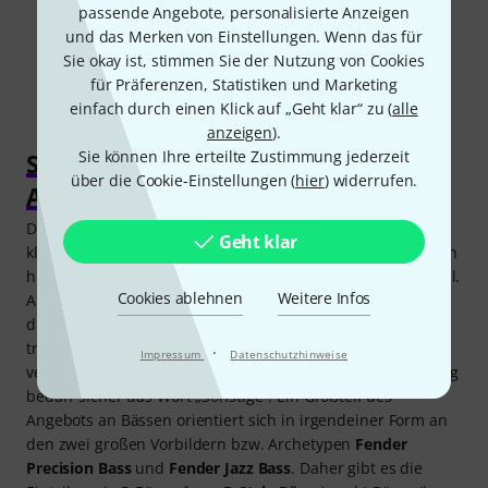
passende Angebote, personalisierte Anzeigen
Kostenloser Versand ab 199 CHF
und das Merken von Einstellungen. Wenn das für
Alle Preise inkl. MwSt.
Sie okay ist, stimmen Sie der Nutzung von Cookies
für Präferenzen, Statistiken und Marketing
einfach durch einen Klick auf „Geht klar“ zu (
alle
anzeigen
).
Sie können Ihre erteilte Zustimmung jederzeit
Sonstige 4-Saiter Bässe kaufen für
über die Cookie-Einstellungen (
hier
) widerrufen.
Anfänger und Fortgeschrittene
Die Bezeichnung der Kategorie „
Sonstige 4-Saiter Bässe
“
Geht klar
klingt erst einmal etwas emotionslos und abstrakt. Was sich
hinter diesem Begriff verbirgt, ist aber genau das Gegenteil.
Cookies ablehnen
Weitere Infos
Aber was heißt Sonstige 4-Saiter überhaupt? Gemeint sind
damit logischerweise Instrumente mit der für Bässe
traditionellen Anzahl an Saiten (nämlich 4) und dem damit
·
Impressum
Datenschutzhinweise
verbundenen „normalen“ Frequenzumfang. Mehr Erklärung
bedarf sicher das Wort „Sonstige“: Ein Großteil des
Angebots an Bässen orientiert sich in irgendeiner Form an
den zwei großen Vorbildern bzw. Archetypen
Fender
Precision Bass
und
Fender Jazz Bass
. Daher gibt es die