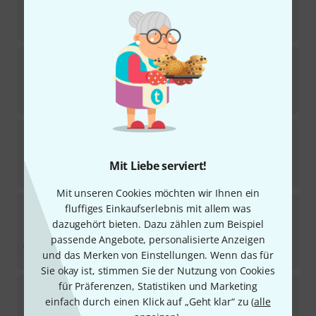
Kurzfristig lieferbar (2–5 Tage)
109
CHF
Steiner superiormallets
BF 104 Benni Forster
Sofort lieferbar
162
CHF
Steiner superiormallets
Fromme Vienna WHS3
1
Sofort lieferbar
Mit Liebe serviert!
77
CHF
Mit unseren Cookies möchten wir Ihnen ein
Steiner superiormallets
BFA 203 Benni Forster
fluffiges Einkaufserlebnis mit allem was
Academy
dazugehört bieten. Dazu zählen zum Beispiel
1
passende Angebote, personalisierte Anzeigen
Sofort lieferbar
113
CHF
und das Merken von Einstellungen. Wenn das für
Sie okay ist, stimmen Sie der Nutzung von Cookies
für Präferenzen, Statistiken und Marketing
Steiner superiormallets
BF 404 Benni Forster
einfach durch einen Klick auf „Geht klar“ zu (
alle
2
Sofort lieferbar