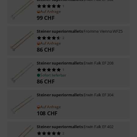
1
Auf Anfrage
99
CHF
Steiner superiormallets
Fromme Vienna WFZ5
2
Auf Anfrage
86
CHF
Steiner superiormallets
Erwin Falk EF 208
1
Sofort lieferbar
86
CHF
Steiner superiormallets
Erwin Falk EF 304
Auf Anfrage
108
CHF
Steiner superiormallets
Erwin Falk EF 402
2