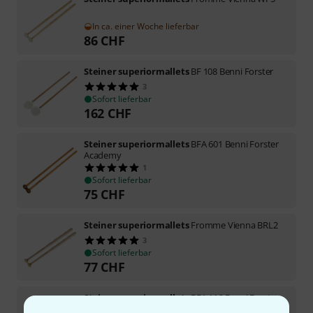
In ca. einer Woche lieferbar
86
CHF
Steiner superiormallets
BF 108 Benni Forster
3
Sofort lieferbar
162
CHF
Steiner superiormallets
BFA 601 Benni Forster
Academy
1
Sofort lieferbar
75
CHF
Steiner superiormallets
Fromme Vienna BRL2
3
Sofort lieferbar
77
CHF
Steiner superiormallets
BFA 116 Benni Forster
Academy