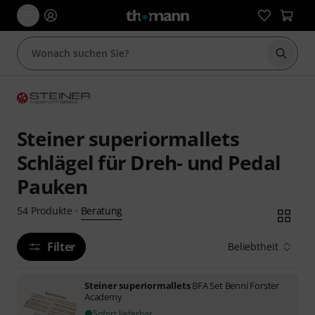
Suche 
Steiner superiormallets
Schlägel für Dreh- und Pedal
Pauken
Beratung
54
Produkte
·
Filter
Beliebtheit
Steiner superiormallets
BFA Set Benni Forster
Academy
Sofort lieferbar