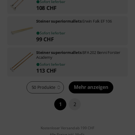
Sofort lieferbar
108
CHF
Steiner superiormallets
Erwin Falk EF 106
Sofort lieferbar
99
CHF
Steiner superiormallets
BFA 202 Benni Forster
Academy
Sofort lieferbar
113
CHF
Mehr anzeigen
50 Produkte
1
2
Kostenloser Versand ab 199 CHF
Alle Preise inkl. MwSt.