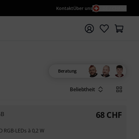
Kontakt
Über uns
DE / CHF
e mit Suchwort {searchTerm} starten
Beratung
Beliebtheit
68
CHF
GB
MD RGB-LEDs à 0,2 W