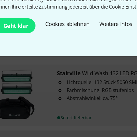
26
nnen Ihre erteilte Zustimmung jederzeit über die Cookie-Einst
mit vier Segmenten und RGBW
ideal auf Bühnen als Blinder, 
Cookies ablehnen
Weitere Infos
Geht klar
Flächenleuchte
kompaktes und robustes Gehä
verriegelbarem Doppelbügel
Sofort lieferbar
Stairville
Wild Wash 132 LED R
Lichtquelle: 132 Stück 5050 S
Farbmischung: RGB stufenlos
Abstrahlwinkel: ca. 75°
Sofort lieferbar