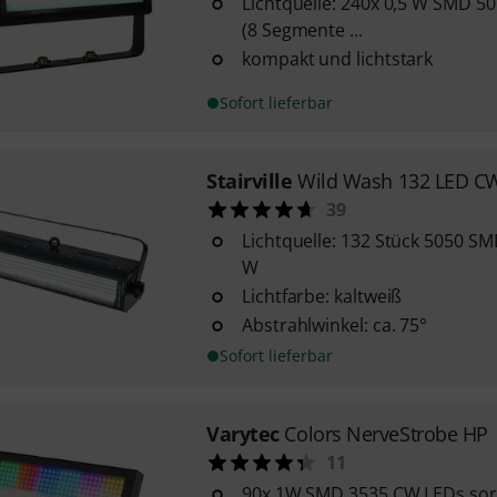
Lichtquelle: 240x 0,5 W SMD 5
(8 Segmente ...
kompakt und lichtstark
Sofort lieferbar
Stairville
Wild Wash 132 LED C
39
Lichtquelle: 132 Stück 5050 SM
W
Lichtfarbe: kaltweiß
Abstrahlwinkel: ca. 75°
Sofort lieferbar
Varytec
Colors NerveStrobe HP
11
90x 1W SMD 3535 CW LEDs sorg