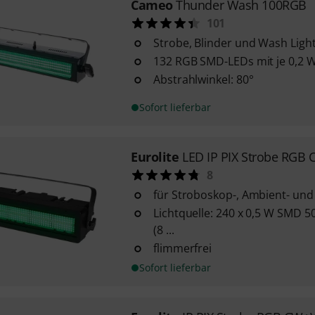
Cameo
Thunder Wash 100RGB
101
Strobe, Blinder und Wash Ligh
132 RGB SMD-LEDs mit je 0,2 
Abstrahlwinkel: 80°
Sofort lieferbar
Eurolite
LED IP PIX Strobe RG
8
für Stroboskop-, Ambient- und
Lichtquelle: 240 x 0,5 W SMD 
(8 ...
flimmerfrei
Sofort lieferbar