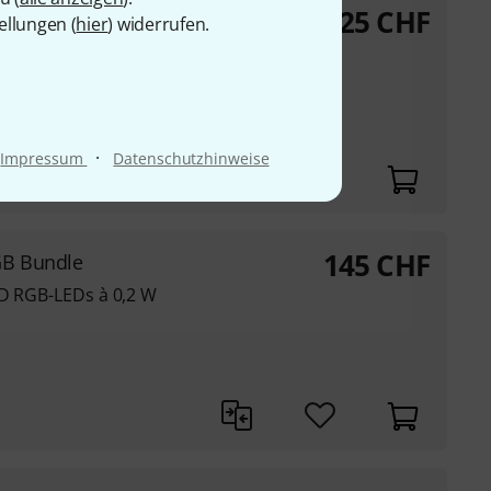
225
CHF
ellungen (
hier
) widerrufen.
 LEDs
Strobe und
use mit
·
Impressum
Datenschutzhinweise
145
CHF
GB Bundle
MD RGB-LEDs à 0,2 W