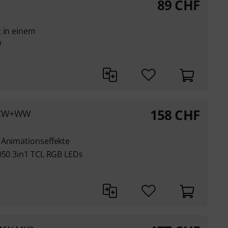
89
CHF
t in einem
W
158
CHF
B CW+WW
 Animationseffekte
5050 3in1 TCL RGB LEDs