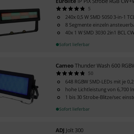
Eurolite
IP PIX Strobe RGB CW
5
240x 0,5 W SMD 5050 3-in-1 T
8 Segmente einzeln ansteuerb
40x 1 W SMD 3030 2in1 BCL 
Sofort lieferbar
Cameo
Thunder Wash 600 RGB
50
648 RGBW SMD-LEDs mit je 0,
hohe Lichtleistung von 6,700 l
1 bis 30 Strobe-Blitze/sec einst
Sofort lieferbar
ADJ
Jolt 300