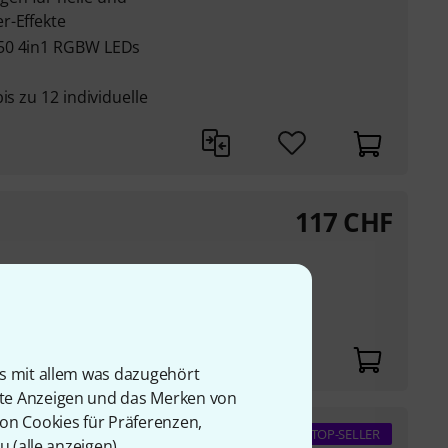
r-Effekte
050 4in1 RGBW LEDs
is zu 12 individuelle
117
CHF
Gehäuse
is mit allem was dazugehört
rte Anzeigen und das Merken von
von Cookies für Präferenzen,
GBW
TOP-SELLER
u (
alle anzeigen
).