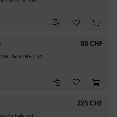
050 3in1 TCL RGB LEDs
80
CHF
W
D Weißlicht-LEDs à 0,2
225
CHF
en für helle und