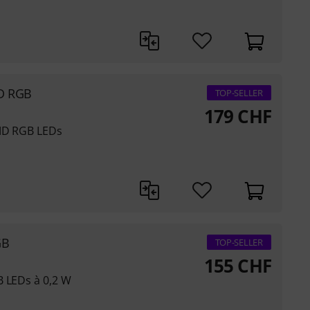
ED RGB
TOP-SELLER
179
CHF
SMD RGB LEDs
GB
TOP-SELLER
155
CHF
B LEDs à 0,2 W