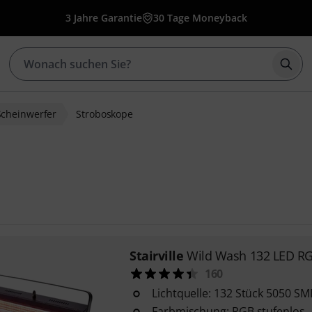
3 Jahre Garantie
30 Tage Moneyback
Such
Scheinwerfer
Stroboskope
Stairville
Wild Wash 132 LED R
160
Lichtquelle: 132 Stück 5050 S
Farbmischung: RGB stufenlos