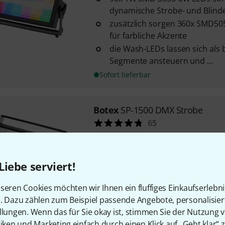
dynamische Strobe- und Blinde
zusätzlich sorgen 360x SMD5
für farbliche Akzente
die Wash-LEDs lassen sich als b
Segmente ansteuern und ...
Sofort lieferbar
Botex
SP-1500 DMX Strobe
65
für 1.500 W Entladungslampe
professionelles und stabiles 
Blitze pro Sekunde: 1 - 15
Liebe serviert!
Sofort lieferbar
seren Cookies möchten wir Ihnen ein fluffiges Einkaufserlebn
n. Dazu zählen zum Beispiel passende Angebote, personalisie
llungen. Wenn das für Sie okay ist, stimmen Sie der Nutzung 
Stairville
Wild Wash Pro 648 R
tiken und Marketing einfach durch einen Klick auf „Geht klar“ z