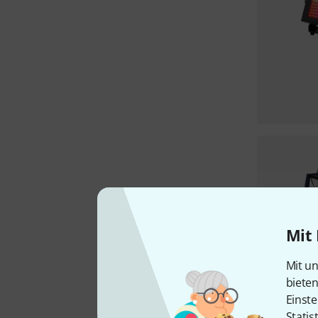
Mit 
Mit un
biete
Einste
Statis