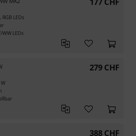
177
CHF
+WW MK2
CL RGB LEDs
ar
CW/WW LEDs
279
CHF
W
2 W
m
ellbar
388
CHF