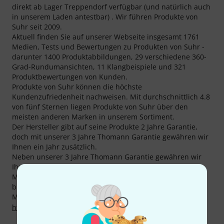
direkt ab Lager Treppendorf verfügbar (und natürlich auch
in unserem Laden antestbar) . Wir führen Produkte von
Suhr seit 2009.
Aktuell finden Sie auf unserer Webseite insgesamt 1761
Medien, Tests und Bewertungen zu Produkten von Suhr -
darunter 1400 Produktabbildungen, 29 verschiedene 360-
Grad-Rundumansichten, 11 Klangbeispiele und 321
Produktbewertungen von Kunden.
Produkte von Suhr können die höchste
Kundenzufriedenheit nachweisen. Mit durchschnittlich 4.8
von fünf Sternen liegen Produkte von Suhr über den
meisten anderen Marken in unserem Sortiment.
Der Hersteller gibt auf seine Produkte 2 Jahre Garantie,
doch mit unserer 3 Jahre Thomann Garantie gewähren wir
Ihnen ein Jahr zusätzlich.
Neben unserer 3 Jahre Thomann Garantie gewähren wir
Ihnen auch auf Produkte von Suhr unsere 30-tägige
Money-Back-Garantie. Unsere kompetenten Fachleute
bieten Ihnen zudem weiteren Service vor Ort.
Mehr Informationen zum Hersteller finden Sie auf
http://www.suhrguitars.com