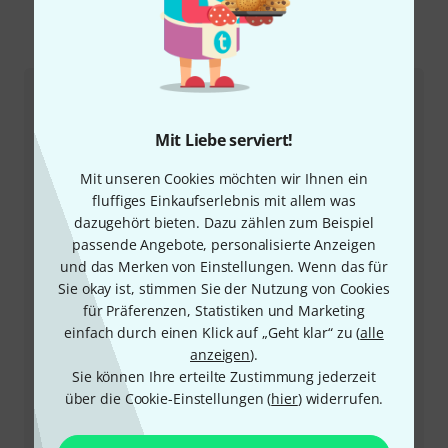
So erreichen Sie uns
Kundenservice Schweiz
Mit Liebe serviert!
Mit unseren Cookies möchten wir Ihnen ein
fluffiges Einkaufserlebnis mit allem was
dazugehört bieten. Dazu zählen zum Beispiel
passende Angebote, personalisierte Anzeigen
und das Merken von Einstellungen. Wenn das für
Sie okay ist, stimmen Sie der Nutzung von Cookies
+41-715670831
für Präferenzen, Statistiken und Marketing
einfach durch einen Klick auf „Geht klar“ zu (
alle
Unser Thomann Team Kundenservice steht Ihnen bei
anzeigen
).
allen Fragen und Problemen nach dem Kauf zur Seite.
Sie können Ihre erteilte Zustimmung jederzeit
über die Cookie-Einstellungen (
hier
) widerrufen.
Kundennummer bereithalten