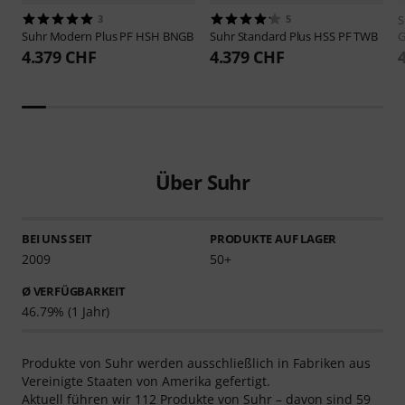
3
5
S
Suhr
Modern Plus PF HSH BNGB
Suhr
Standard Plus HSS PF TWB
4.379 CHF
4.379 CHF
Über Suhr
BEI UNS SEIT
PRODUKTE AUF LAGER
2009
50+
Ø VERFÜGBARKEIT
46.79% (1 Jahr)
Produkte von Suhr werden ausschließlich in Fabriken aus
Vereinigte Staaten von Amerika gefertigt.
Aktuell führen wir 112 Produkte von Suhr – davon sind 59