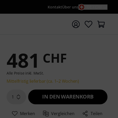
Kontakt
Über uns
DE / CHF
e mit Suchwort {searchTerm} starten
481
CHF
Alle Preise inkl. MwSt.
Mittelfristig lieferbar (ca. 1–2 Wochen)
IN DEN WARENKORB
1
Merken
Vergleichen
Teilen