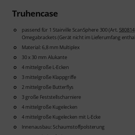
Truhencase
passend für 1 Stairville ScanSphere 300 (Art.
580814
Omegabrackets (Gerät nicht im Lieferumfang enthal
Material: 6,8 mm Multiplex
30 x 30 mm Alukante
4 mittelgroße L-Ecken
3 mittelgroße Klappgriffe
2 mittelgroße Butterflys
3 große Feststellscharniere
4 mittelgroße Kugelecken
4 mittelgroße Kugelecken mit L-Ecke
Innenausbau: Schaumstoffpolsterung