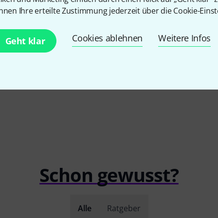
9
nnen Ihre erteilte Zustimmung jederzeit über die Cookie-Einst
g/m² Black
Flyht Pro
Case Varytec Hero 4in1
Stairville
Sp
3
12 pcs.
Cookies ablehnen
Weitere Infos
Geht klar
449 CHF
7,30 C
Schon gewusst?
Alle
Ratgeber