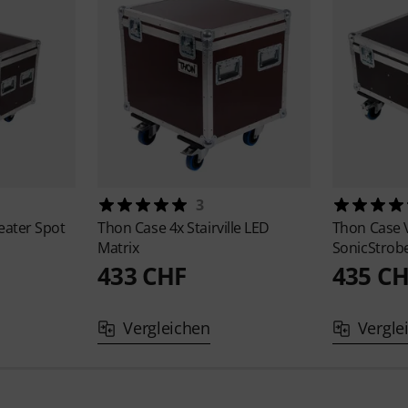
3
eater Spot
Thon
Case 4x Stairville LED
Thon
Case 
Matrix
SonicStrob
433 CHF
435 C
Vergleichen
Vergle