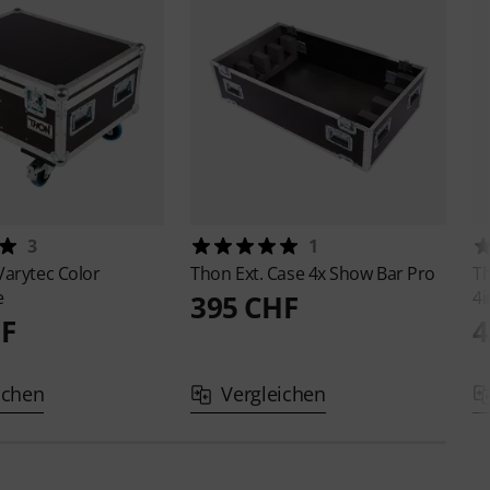
3
1
Varytec Color
Thon
Ext. Case 4x Show Bar Pro
T
e
4i
395 CHF
HF
4
ichen
Vergleichen