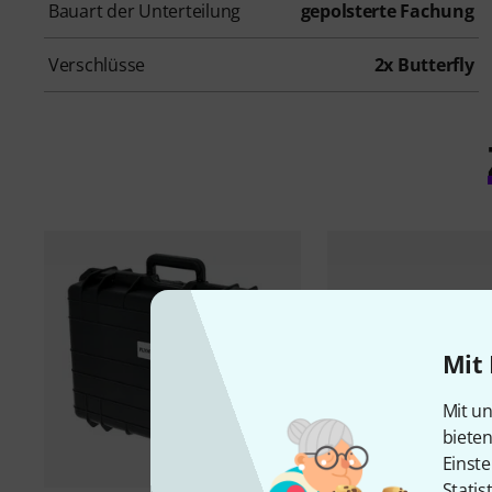
Bauart der Unterteilung
gepolsterte Fachung
Verschlüsse
2x Butterfly
Mit 
Mit un
biete
Einste
Statis