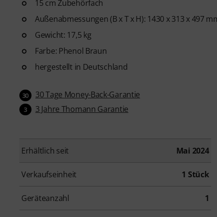
15 cm Zubehörfach
Außenabmessungen (B x T x H): 1430 x 313 x 497 m
Gewicht: 17,5 kg
Farbe: Phenol Braun
hergestellt in Deutschland
30 Tage Money-Back-Garantie
30
3 Jahre Thomann Garantie
3
Erhältlich seit
Mai 2024
Verkaufseinheit
1 Stück
Geräteanzahl
1