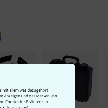
l
is mit allem was dazugehört
rte Anzeigen und das Merken von
von Cookies für Präferenzen,
u (
alle anzeigen
).