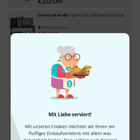
4.222
CHF
Universal Audio
Apollo Solo TB3 Herita B-Stock
Sofort lieferbar
468
CHF
-7%
30-Tage-Bestpreis
:
504
CHF
Universal Audio
Apollo x16D Gen2 Ultimat Bundl
Sofort lieferbar
2.699
CHF
Universal Audio
Apollo Twin X Quad G2 Native P
Sofort lieferbar
1.350
CHF
Mit Liebe serviert!
Universal Audio
Apollo x6 Gen2 Ultimate Bundle
Mit unseren Cookies möchten wir Ihnen ein
fluffiges Einkaufserlebnis mit allem was
Sofort lieferbar
2.250
CHF