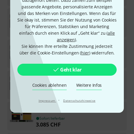
dazugehört bieten. Dazu zählen zum Beispiel
passende Angebote, personalisierte Anzeigen
Universal Audio
Apollo X4 Gen2 Native Pro Bund
und das Merken von Einstellungen. Wenn das für
Sie okay ist, stimmen Sie der Nutzung von Cookies
Sofort lieferbar
für Präferenzen, Statistiken und Marketing
1.799
CHF
einfach durch einen Klick auf „Geht klar“ zu (
alle
anzeigen
).
Universal Audio
Apollo X4 Gen2 Native Pro Bund
Sie können Ihre erteilte Zustimmung jederzeit
über die Cookie-Einstellungen (
hier
) widerrufen.
Sofort lieferbar
2.069
CHF
Geht klar
Universal Audio
Apollo Twin X Quad G2 Native P
Cookies ablehnen
Weitere Infos
Sofort lieferbar
1.622
CHF
·
Impressum
Datenschutzhinweise
Universal Audio
Apollo x8p Gen2 Ultimate Bundl
Sofort lieferbar
3.085
CHF