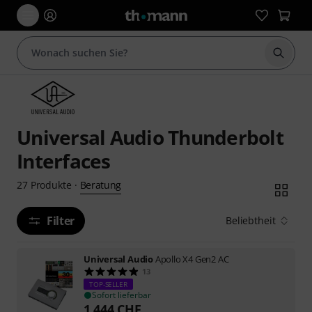
Suche 
Universal Audio Thunderbolt
Interfaces
Beratung
27
Produkte
·
Filter
Beliebtheit
Universal Audio
Apollo X4 Gen2 AC
13
TOP-SELLER
Sofort lieferbar
1.444
CHF