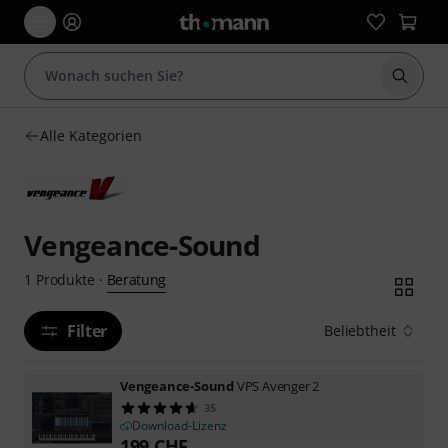
Suche 
Alle Kategorien
Vengeance-Sound
Beratung
1
Produkte
·
Filter
Beliebtheit
Vengeance-Sound
VPS Avenger 2
35
Download-Lizenz
199
CHF