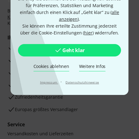
für Präferenzen, Statistiken und Marketing
Bezahlen Sie vertraulich und sicher per Vorkasse, PayPal,
einfach durch einen Klick auf „Geht klar“ zu (
alle
Klarna Sofort bezahlen
,
Klarna Ratenzahlung
oder
anzeigen
).
Kreditkarte.
Sie können Ihre erteilte Zustimmung jederzeit
über die Cookie-Einstellungen (
hier
) widerrufen.
Ihre Vorteile
3 Jahre Thomann Garantie
Geht klar
30 Tage Money-Back-Garantie
Cookies ablehnen
Weitere Infos
Reparaturservice
·
Impressum
Datenschutzhinweise
Beratung durch Fachexperten
Zufriedenheitsgarantie
Europas größtes Versandlager
Service
Versandkosten und Lieferzeiten