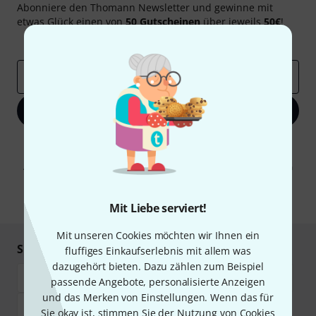
Abonniere den Thomann Newsletter und gewinne mit
etwas Glück einen von
50 Gutscheinen
über jeweils
50€
!
Inspirierende Beiträge
Deals
Thomann Insights
E-Mail-Adresse
*
Jetzt anmelden
Mit Klick auf „Jetzt anmelden“ stimmen Sie dem Erhalt von E-Mail-
Werbung und einer Messung des E-Mail-Nutzungsverhaltens zu. Die
Abmeldung ist jederzeit möglich. Weitere Informationen finden Sie in
unseren
Datenschutzhinweisen
.
* Pflichtfeld
Mit Liebe serviert!
Mit unseren Cookies möchten wir Ihnen ein
Sicher einkaufen & bezahlen
fluffiges Einkaufserlebnis mit allem was
dazugehört bieten. Dazu zählen zum Beispiel
passende Angebote, personalisierte Anzeigen
und das Merken von Einstellungen. Wenn das für
Sie okay ist, stimmen Sie der Nutzung von Cookies