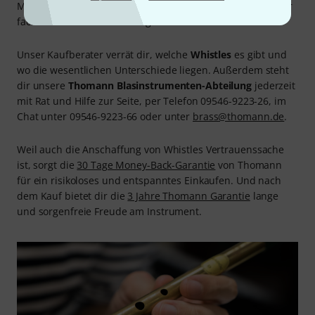
Materialien und der speziellen Bau- und Spielweise bis zur
fachmännischen Herstellung.
Unser Kaufberater verrät dir, welche
Whistles
es gibt und
wo die wesentlichen Unterschiede liegen. Außerdem steht
dir unsere
Thomann Blasinstrumenten-Abteilung
jederzeit
mit Rat und Hilfe zur Seite, per Telefon 09546-9223-26, im
Chat unter 09546-9223-66 oder unter
brass@thomann.de
.
Weil auch die Anschaffung von Whistles Vertrauenssache
ist, sorgt die
30 Tage Money-Back-Garantie
von Thomann
für ein risikoloses und entspanntes Einkaufen. Und nach
dem Kauf bietet dir die
3 Jahre Thomann Garantie
lange
und sorgenfreie Freude am Instrument.