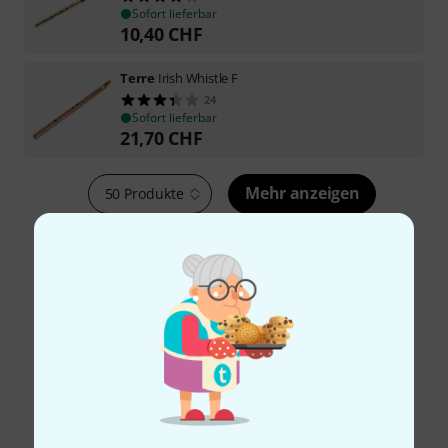
Sofort lieferbar
10,40
CHF
Terre
Irish Whistle F
24
Sofort lieferbar
21,70
CHF
Mehr anzeigen
50 Produkte
1
2
Kostenloser Versand ab 199 CHF
Alle Preise inkl. MwSt.