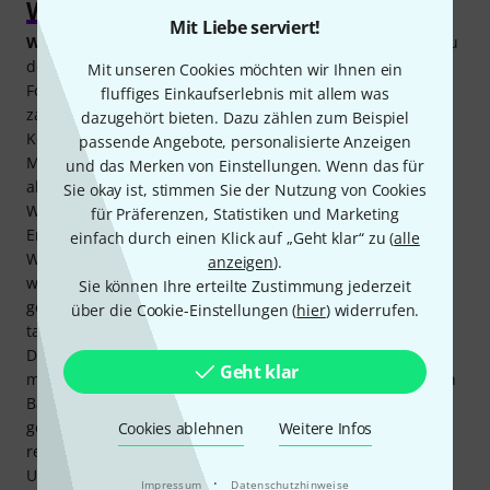
Whistles kaufen bei Thomann
Mit Liebe serviert!
Whistles
in ihren unterschiedlichen Bauformen gehören zu
den Klassikern der irischen, keltischen und schottischen
Mit unseren Cookies möchten wir Ihnen ein
Folkmusik. Bekannt sind diese Instrumente unter
fluffiges Einkaufserlebnis mit allem was
zahlreichen Namen, die – abgesehen von
dazugehört bieten. Dazu zählen zum Beispiel
Konstruktionsunterschieden und unterschiedlichen
passende Angebote, personalisierte Anzeigen
Materialien, Herkunft und Geschichte – schlussendlich
und das Merken von Einstellungen. Wenn das für
allesamt in die gleiche Richtung zielen. Möchtest du
Sie okay ist, stimmen Sie der Nutzung von Cookies
Whistles kaufen, wirst du bei deiner musikalischen
für Präferenzen, Statistiken und Marketing
Entdeckungsreise auf Bezeichnungen wie Tin Whistle, Irish
einfach durch einen Klick auf „Geht klar“ zu (
alle
Whistle, Pennywhistle, Pocket Whistle, irische Flöte und
anzeigen
).
weitere treffen. Allesamt sind sie klein und handlich,
Sie können Ihre erteilte Zustimmung jederzeit
gefertigt aus Blech und ähnlichen Metallen. Es sind
über die Cookie-Einstellungen (
hier
) widerrufen.
tatsächlich Instrumente mit einer besonderen Geschichte.
Die Whistles haben eine lange Historie auf dem
Geht klar
musikalischen Buckel und sind in ihrer oftmals reduzierten
Bauweise wie die der Pennywhistle bis heute erhalten
geblieben. Unbesehen dessen gibt es bei den einst als
Cookies ablehnen
Weitere Infos
reine Blechflöten entstandenen Modellen diverse
Unterschiede. Das beginnt bei den verwendeten
·
Impressum
Datenschutzhinweise