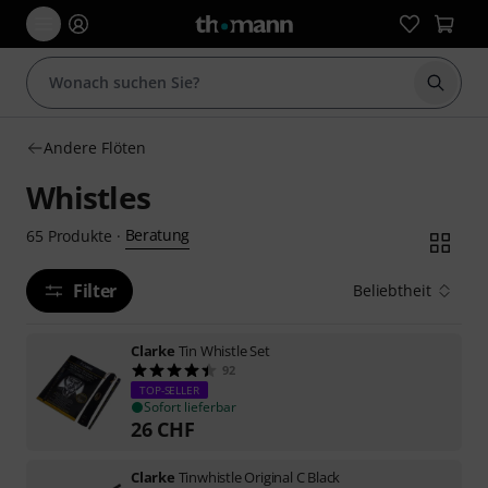
Suche 
Andere Flöten
Whistles
Beratung
65
Produkte
·
Filter
Beliebtheit
Clarke
Tin Whistle Set
92
TOP-SELLER
Sofort lieferbar
26
CHF
Clarke
Tinwhistle Original C Black