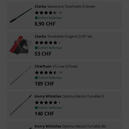
Clarke
Sweetone Tinwhistle D Green
45
Sofort lieferbar
8,90
CHF
Clarke
Tinwhistle Original D GP Set
2
Sofort lieferbar
53
CHF
Chieftain
V5 Low D Fixed
14
Sofort lieferbar
189
CHF
Kerry Whistles
Optima Mezzo Tunable G
1
Sofort lieferbar
140
CHF
Kerry Whistles
Optima Mezzo Tunable Bb