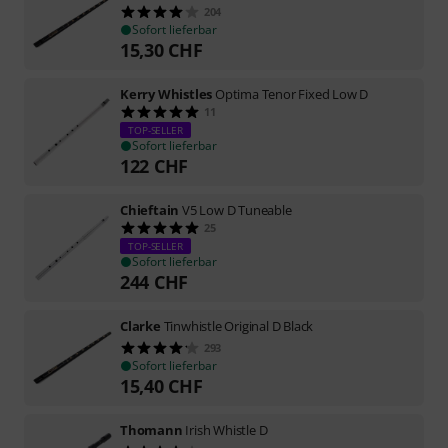
204
Sofort lieferbar
15,30
CHF
Kerry Whistles
Optima Tenor Fixed Low D
11
TOP-SELLER
Sofort lieferbar
122
CHF
Chieftain
V5 Low D Tuneable
25
TOP-SELLER
Sofort lieferbar
244
CHF
Clarke
Tinwhistle Original D Black
293
Sofort lieferbar
15,40
CHF
Thomann
Irish Whistle D