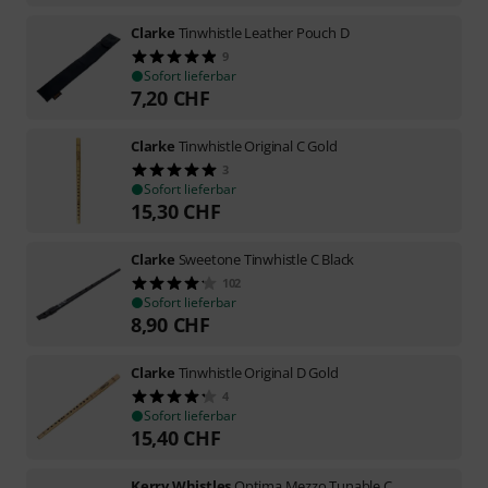
Clarke
Tinwhistle Leather Pouch D
9
Sofort lieferbar
7,20
CHF
Clarke
Tinwhistle Original C Gold
3
Sofort lieferbar
15,30
CHF
Clarke
Sweetone Tinwhistle C Black
102
Sofort lieferbar
8,90
CHF
Clarke
Tinwhistle Original D Gold
4
Sofort lieferbar
15,40
CHF
Kerry Whistles
Optima Mezzo Tunable C