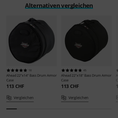
Alternativen vergleichen
18
45
Ahead
22"x14" Bass Drum Armor
Ahead
22"x18" Bass Drum Armor
Case
Case
C
113 CHF
113 CHF
Vergleichen
Vergleichen