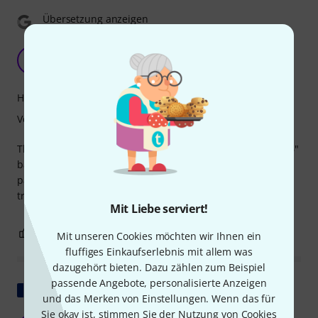
Übersetzung anzeigen
Worth the money
N
Nick65 02.04.2023
Handling
Verarbeitung
This is a well lined case. Got it for my Ludwig Centennial 26"
bass drum. Fits perfectly. Very well protected. It's worth
paying the price for this to keep my drum safe while being
transported.
Mit Liebe serviert!
0
0
BEWERTUNG MELDEN
Mit unseren Cookies möchten wir Ihnen ein
fluffiges Einkaufserlebnis mit allem was
dazugehört bieten. Dazu zählen zum Beispiel
passende Angebote, personalisierte Anzeigen
Original zeigen
und das Merken von Einstellungen. Wenn das für
Sie okay ist, stimmen Sie der Nutzung von Cookies