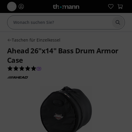
Suche 
Taschen für Einzelkessel
Ahead 26"x14" Bass Drum Armor
Case
5.0 von 5 Sternen aus 9 Kundenbewertungen
(
9
)