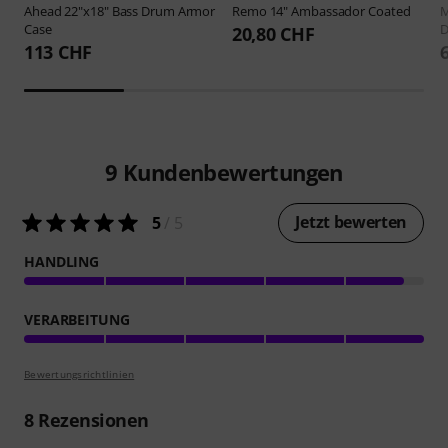
Ahead
22"x18" Bass Drum Armor
Remo
14" Ambassador Coated
M
Case
D
20,80 CHF
113 CHF
9
Kundenbewertungen
Jetzt bewerten
5
/ 5
HANDLING
VERARBEITUNG
Bewertungsrichtlinien
8
Rezensionen