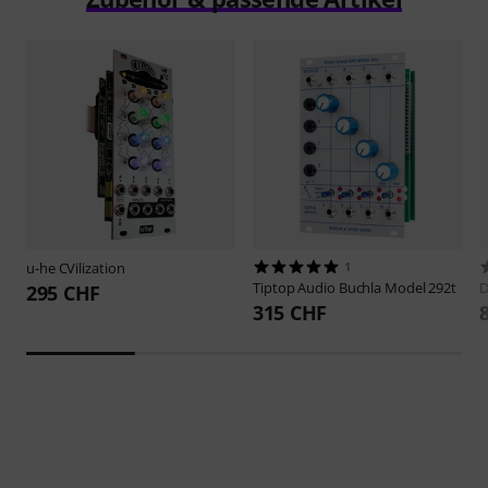
u-he
CVilization
1
Tiptop Audio
Buchla Model 292t
D
295 CHF
315 CHF