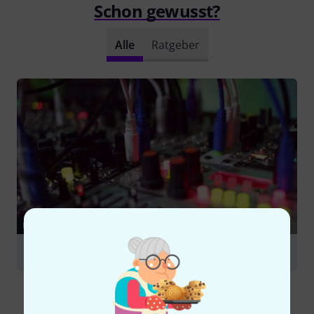
Schon gewusst?
Alle
Ratgeber
RATGEBER
Eurorack – Modulare Synthesizer