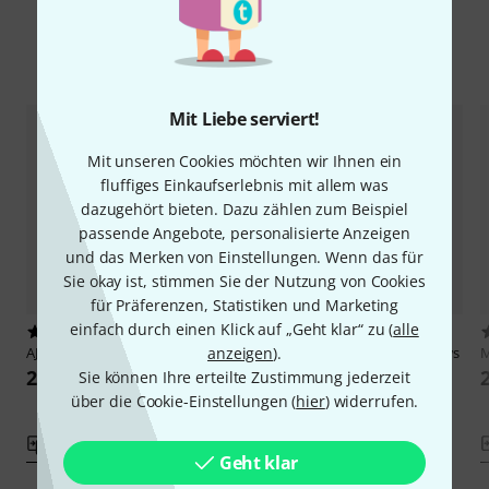
Alternativen vergleichen
Mit Liebe serviert!
Mit unseren Cookies möchten wir Ihnen ein
fluffiges Einkaufserlebnis mit allem was
dazugehört bieten. Dazu zählen zum Beispiel
passende Angebote, personalisierte Anzeigen
und das Merken von Einstellungen. Wenn das für
Sie okay ist, stimmen Sie der Nutzung von Cookies
für Präferenzen, Statistiken und Marketing
einfach durch einen Klick auf „Geht klar“ zu (
alle
13
2
anzeigen
).
AJH Synth
MiniMod VCF black
Shakmat Modular
Griffin's Claws
M
267 CHF
259 CHF
Sie können Ihre erteilte Zustimmung jederzeit
über die Cookie-Einstellungen (
hier
) widerrufen.
Vergleichen
Vergleichen
Geht klar