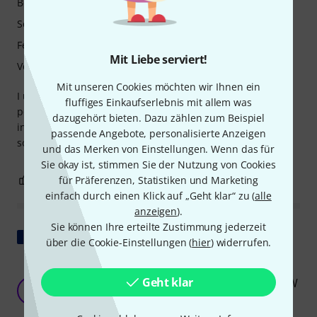
Bedienung
Sound
Features
Mit Liebe serviert!
Verarbeitung
Mit unseren Cookies möchten wir Ihnen ein
I use a Yamaha DTX402 drum set, and this amp provides
fluffiges Einkaufserlebnis mit allem was
power and oomf to every hit and kick. You can integrate an
dazugehört bieten. Dazu zählen zum Beispiel
instrumental mixer to add more variation to your drum
passende Angebote, personalisierte Anzeigen
sound.
und das Merken von Einstellungen. Wenn das für
Sie okay ist, stimmen Sie der Nutzung von Cookies
0
0
für Präferenzen, Statistiken und Marketing
BEWERTUNG MELDEN
einfach durch einen Klick auf „Geht klar“ zu (
alle
anzeigen
).
Sie können Ihre erteilte Zustimmung jederzeit
Original zeigen
über die Cookie-Einstellungen (
hier
) widerrufen.
Erste Eindrücke vom Alesis Strike Amp 12 MK2:
Geht klar
Testbericht, Klangqualität, Nennleistung: 1250 W
D
RMS / 2500 W Spitzenleistung
Denis2592 23.09.2024