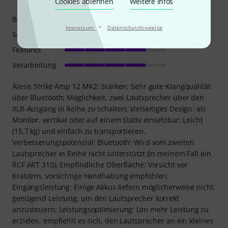
Cookies ablehnen
Weitere Infos
Bedienung
·
Impressum
Datenschutzhinweise
Sound
Features
Verarbeitung
Alesis Strike Amp 12 MK2: Stärken: Sehr gute Klangqualität
über Bluetooth; Möglichkeit, zwei Lautsprecher über den
XLR-Ausgang in Reihe zu schalten; Vielseitiges Design: als
Monitor, vertikal oder auf einem Stativ einsetzbar; Leicht
(15,7 kg) und einfach zu transportieren.
Verbesserungspotenzial: Bluetooth: Wird vom zweiten
Lautsprecher in Reihe nicht unterstützt (in meinem Fall ein
RCF ART 310); Empfindliche Oberfläche: Vorsicht vor
Kratzern, vorsichtige Handhabung empfohlen;
Eingangsleistung: Einige Akkus liefern möglicherweise nicht
genügend Leistung, um den Lautsprecher korrekt
anzusteuern; Leistungsoptimierung: Um mehr Leistung zu
erzielen, empfiehlt es sich, den Lautsprecher an ein kleines