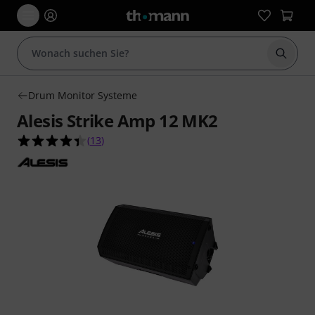
Suche 
Drum Monitor Systeme
Alesis Strike Amp 12 MK2
4.4 von 5 Sternen aus 13 Kundenbewertungen
(
13
)