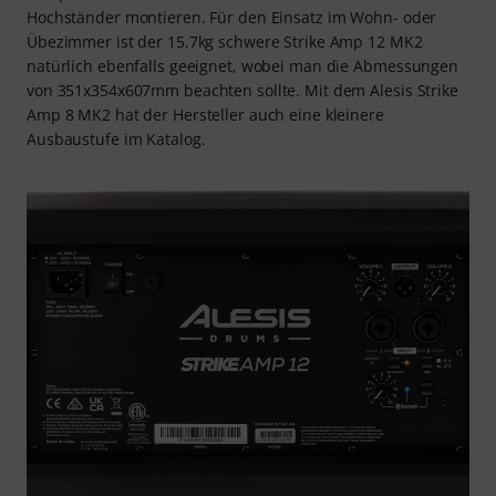
Hochständer montieren. Für den Einsatz im Wohn- oder
Übezimmer ist der 15,7kg schwere Strike Amp 12 MK2
natürlich ebenfalls geeignet, wobei man die Abmessungen
von 351x354x607mm beachten sollte. Mit dem Alesis Strike
Amp 8 MK2 hat der Hersteller auch eine kleinere
Ausbaustufe im Katalog.