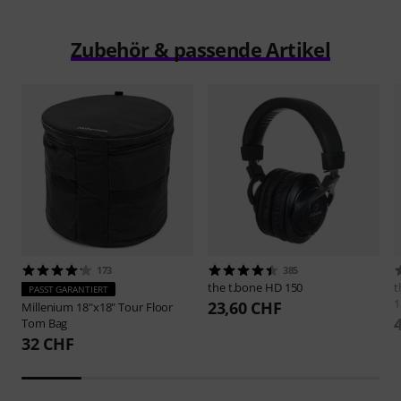
Zubehör & passende Artikel
173
385
the t.bone
HD 150
t
PASST GARANTIERT
1
23,60 CHF
Millenium
18"x18" Tour Floor
Tom Bag
32 CHF