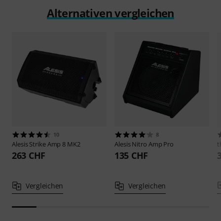
Alternativen vergleichen
10
8
Alesis
Strike Amp 8 MK2
Alesis
Nitro Amp Pro
t
263 CHF
135 CHF
Vergleichen
Vergleichen