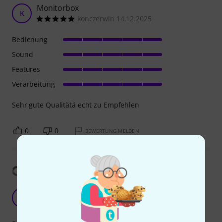
Monitorbox
K
konczerwin 14.12.2025
Bedienung
Sound
Features
Verarbeitung
Sehr gute Qualitätä echt zu Empfehlen
0
0
BEWERTUNG MELDEN
Übersetzung anzeigen
Drum Amp using Yamaha DTX402
G
Gids 03.02.2025