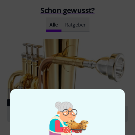
Schon gewusst?
Alle
Ratgeber
RATGEBER
Althorn und Euphonium