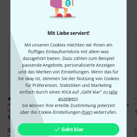
Alternativen vergleichen
Mit Liebe serviert!
Mit unseren Cookies möchten wir Ihnen ein
fluffiges Einkaufserlebnis mit allem was
dazugehört bieten. Dazu zählen zum Beispiel
passende Angebote, personalisierte Anzeigen
und das Merken von Einstellungen. Wenn das für
Sie okay ist, stimmen Sie der Nutzung von Cookies
für Präferenzen, Statistiken und Marketing
einfach durch einen Klick auf „Geht klar“ zu (
alle
anzeigen
).
1
2
A
Alfred Music Publishing
Movie
Alfred Music Publishing
Ultimate
T
Sie können Ihre erteilte Zustimmung jederzeit
Quartets for All Horn
Movie Solos Horn
über die Cookie-Einstellungen (
hier
) widerrufen.
11 CHF
28 CHF
Geht klar
Vergleichen
Vergleichen