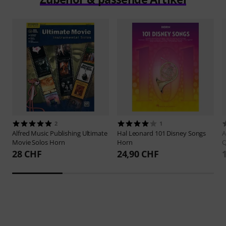
2
1
Alfred Music Publishing
Ultimate
Hal Leonard
101 Disney Songs
A
Movie Solos Horn
Horn
Q
28 CHF
24,90 CHF