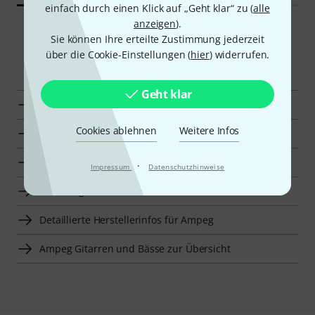
einfach durch einen Klick auf „Geht klar“ zu (
alle
anzeigen
).
Sie können Ihre erteilte Zustimmung jederzeit
über die Cookie-Einstellungen (
hier
) widerrufen.
Smart Navigator
Geht klar
Ampeg Schutzhüllen für Bassverstärker zur Übersicht
Cookies ablehnen
Weitere Infos
Zur Kategorie Schutzhüllen für Bassverstärker
Zur Kategorie Bassverstärker
·
Impressum
Datenschutzhinweise
Zur Kategorie Gitarren und Bässe
Detaillierte Herstellerinfos für Ampeg
Ampeg Gitarren und Bässe zur Übersicht