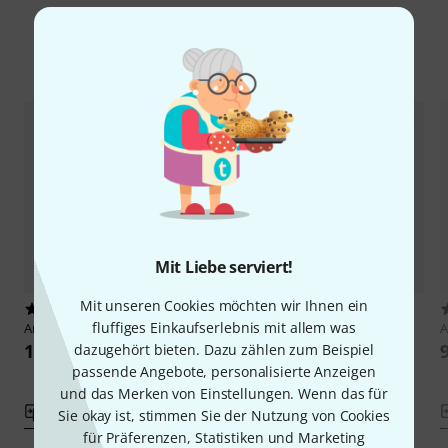
Alternativen vergleichen
Mit Liebe serviert!
Mit unseren Cookies möchten wir Ihnen ein
34
14
fluffiges Einkaufserlebnis mit allem was
Ampeg
Cover SVT 810E/810AV
Ampeg
RB210 Amp Cover
122 CHF
80 CHF
dazugehört bieten. Dazu zählen zum Beispiel
passende Angebote, personalisierte Anzeigen
und das Merken von Einstellungen. Wenn das für
Vergleichen
Vergleichen
Sie okay ist, stimmen Sie der Nutzung von Cookies
für Präferenzen, Statistiken und Marketing