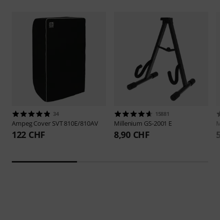
34
15881
Ampeg
Cover SVT 810E/810AV
Millenium
GS-2001 E
M
122 CHF
8,90 CHF