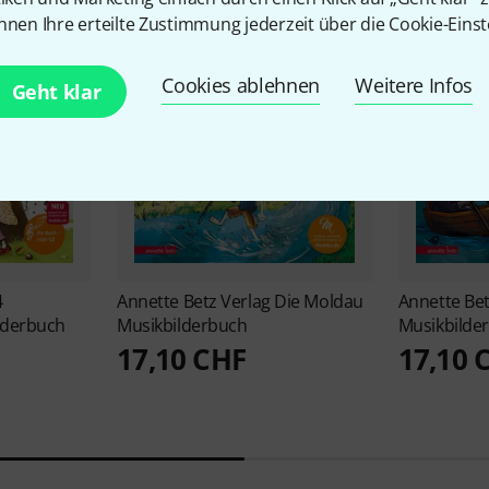
nnen Ihre erteilte Zustimmung jederzeit über die Cookie-Einst
Cookies ablehnen
Weitere Infos
Geht klar
4
Annette Betz Verlag
Die Moldau
Annette Be
lderbuch
Musikbilderbuch
Musikbilde
17,10 CHF
17,10 