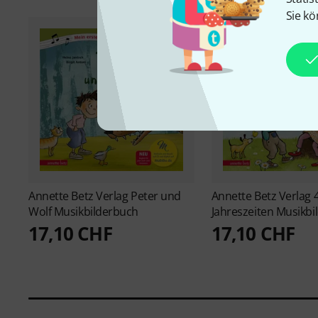
Sie kö
Annette Betz Verlag
Peter und
Annette Betz Verlag
Wolf Musikbilderbuch
Jahreszeiten Musikbi
17,10 CHF
17,10 CHF