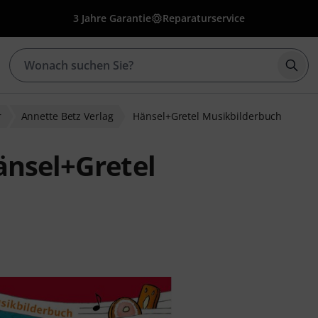
3 Jahre Garantie
Reparaturservice
Such
r
Annette Betz Verlag
Hänsel+Gretel Musikbilderbuch
änsel+Gretel
wertungen