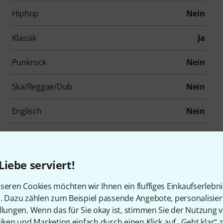
Hiphop
Nein
Klassik
Ja
Punkrock
Nein
Ska/Reggae/Dub
Nein
Englisch
Nein
für Kinder
Ja
Liebe serviert!
seren Cookies möchten wir Ihnen ein fluffiges Einkaufserlebn
Zubehör & passende Artike
n. Dazu zählen zum Beispiel passende Angebote, personalisie
llungen. Wenn das für Sie okay ist, stimmen Sie der Nutzung 
tiken und Marketing einfach durch einen Klick auf „Geht klar“ z