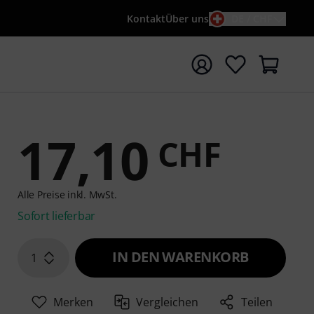
Kontakt
Über uns
DE / CHF
e mit Suchwort {searchTerm} starten
17,10
CHF
Alle Preise inkl. MwSt.
Sofort lieferbar
IN DEN WARENKORB
1
Merken
Vergleichen
Teilen