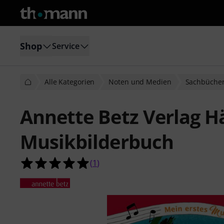
Shop
Service
Alle Kategorien
Noten und Medien
Sachbüche
Annette Betz Verlag H
Musikbilderbuch
5.0 von 5 Sternen aus 1 Kundenbe
(
1
)