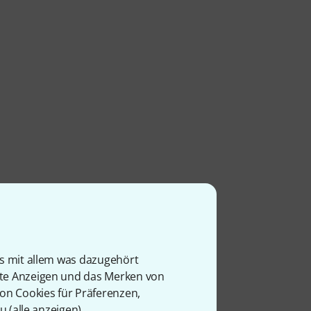
is mit allem was dazugehört
l
rte Anzeigen und das Merken von
von Cookies für Präferenzen,
u (
alle anzeigen
).