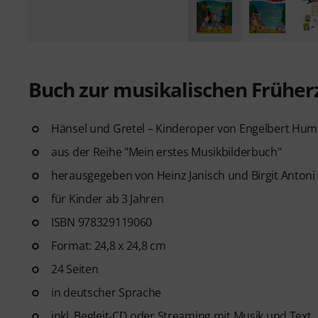
Buch zur musikalischen Früher
Hänsel und Gretel – Kinderoper von Engelbert Hum
aus der Reihe "Mein erstes Musikbilderbuch"
herausgegeben von Heinz Janisch und Birgit Antoni
für Kinder ab 3 Jahren
ISBN 978329119060
Format: 24,8 x 24,8 cm
24 Seiten
in deutscher Sprache
inkl. Begleit-CD oder Streaming mit Musik und Text