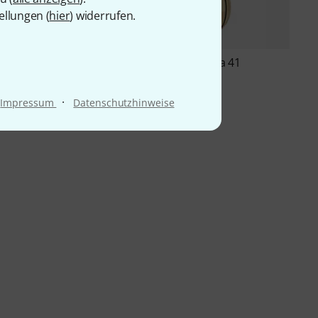
ellungen (
hier
) widerrufen.
Hopf
Mandola MaFa 41
14
2.444 CHF
Natura Mandola
HF
·
Impressum
Datenschutzhinweise