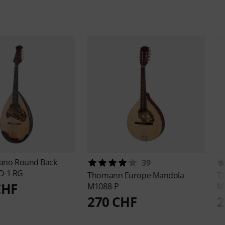
yano
Round Back
39
D-1 RG
Thomann
Europe Mandola
T
CHF
M1088-P
M
270 CHF
2