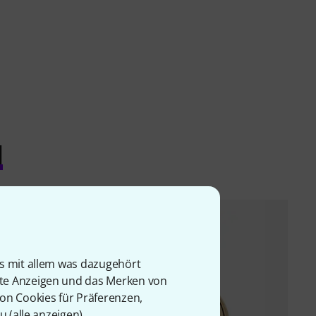
l
is mit allem was dazugehört
rte Anzeigen und das Merken von
von Cookies für Präferenzen,
u (
alle anzeigen
).