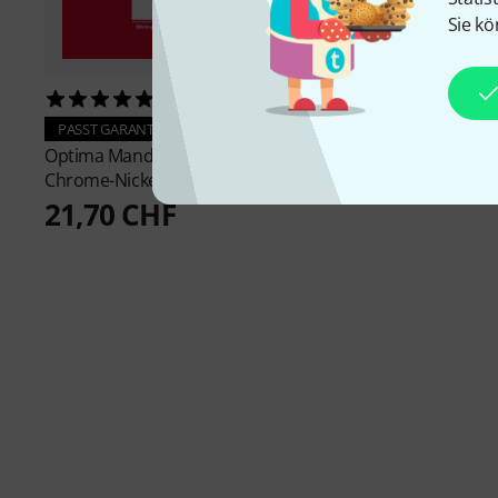
Sie kö
4
39
Thomann
Europe Ma
PASST GARANTIERT
M1088-P
Optima
Mandolin Strings
270 CHF
Chrome-Nickel
21,70 CHF