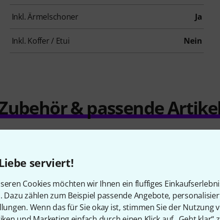
Inkl. Ärmelschoner
Ja
Inkl. Koffer / Etui
Nein
Zubehör & passende Artike
Liebe serviert!
seren Cookies möchten wir Ihnen ein fluffiges Einkaufserlebn
n. Dazu zählen zum Beispiel passende Angebote, personalisie
llungen. Wenn das für Sie okay ist, stimmen Sie der Nutzung 
tiken und Marketing einfach durch einen Klick auf „Geht klar“ z