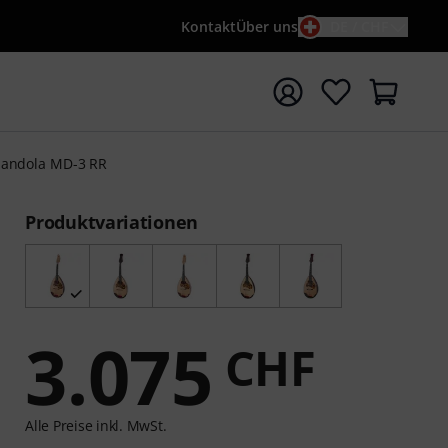
Kontakt
Über uns
DE / CHF
e mit Suchwort {searchTerm} starten
andola MD-3 RR
Produktvariationen
3.075
CHF
Alle Preise inkl. MwSt.