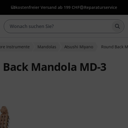
kostenfreier Versand ab 199 CHF
Reparaturservice
Such
lore Instrumente
Mandolas
Atsushi Miyano
Round Back M
d Back Mandola MD-3