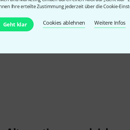
nnen Ihre erteilte Zustimmung jederzeit über die Cookie-Einst
Cookies ablehnen
Weitere Infos
Geht klar
8
ndola
Thomann
Artist Mandola WLN
Gewa
Pro 
362 CHF
289 C