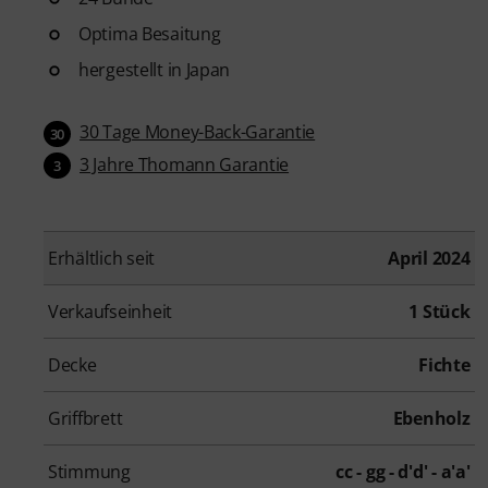
Optima Besaitung
hergestellt in Japan
30 Tage Money-Back-Garantie
30
3 Jahre Thomann Garantie
3
Erhältlich seit
April 2024
Verkaufseinheit
1 Stück
Decke
Fichte
Griffbrett
Ebenholz
Stimmung
cc - gg - d'd' - a'a'