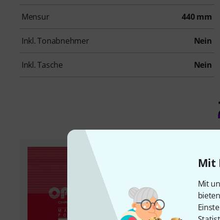
Mensur
440 mm
Inkl. Tonabnehmer
Nein
Inkl. Tasche
Nein
Mit 
Mit un
biete
Einste
Statis