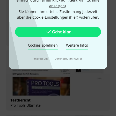
einfach durch einen Klick auf „Geht klar“ zu (
alle
anzeigen
).
Sie können Ihre erteilte Zustimmung jederzeit
über die Cookie-Einstellungen (
hier
) widerrufen.
Geht klar
Testbericht
Pro Tools Carbon
Cookies ablehnen
Weitere Infos
·
Impressum
Datenschutzhinweise
Testbericht
Pro Tools Ultimate