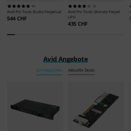
43
32
Avid
Pro Tools Studio Perpetual
Avid
Pro Tools Ultimate Perpet.
A
UPG
544 CHF
435 CHF
Avid Angebote
Schnäppchen
Aktuelle Deals