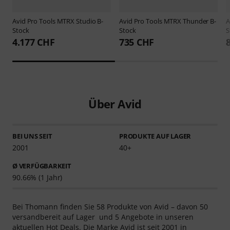
Avid
Pro Tools MTRX Studio B-
Avid
Pro Tools MTRX Thunder B-
A
Stock
Stock
S
4.177 CHF
735 CHF
Über Avid
BEI UNS SEIT
PRODUKTE AUF LAGER
2001
40+
Ø VERFÜGBARKEIT
90.66% (1 Jahr)
Bei Thomann finden Sie 58 Produkte von Avid – davon 50
versandbereit auf Lager und 5 Angebote in unseren
aktuellen Hot Deals. Die Marke Avid ist seit 2001 in