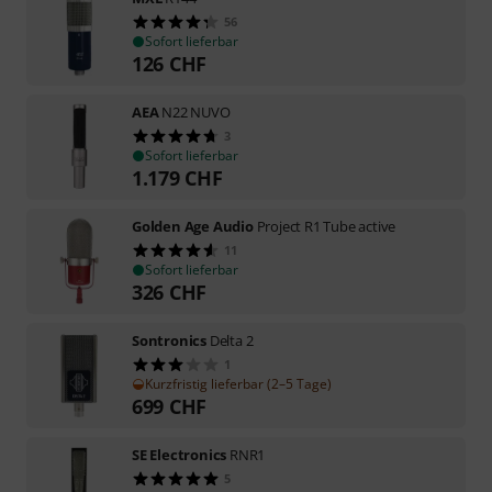
56
Sofort lieferbar
126
CHF
AEA
N22 NUVO
3
Sofort lieferbar
1.179
CHF
Golden Age Audio
Project R1 Tube active
11
Sofort lieferbar
326
CHF
Sontronics
Delta 2
1
Kurzfristig lieferbar (2–5 Tage)
699
CHF
SE Electronics
RNR1
5