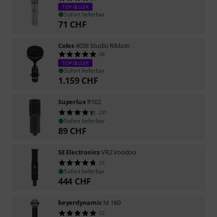
TOP-SELLER
Sofort lieferbar
71
CHF
Coles
4038 Studio Ribbon
38
TOP-SELLER
Sofort lieferbar
1.159
CHF
Superlux
R102
231
Sofort lieferbar
89
CHF
SE Electronics
VR2 Voodoo
33
Sofort lieferbar
444
CHF
beyerdynamic
M 160
72