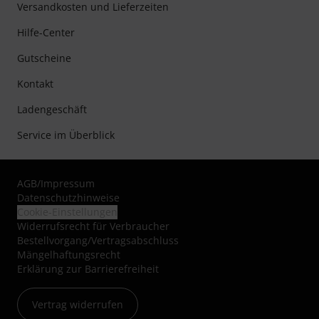
Versandkosten und Lieferzeiten
Hilfe-Center
Gutscheine
Kontakt
Ladengeschäft
Service im Überblick
AGB
/
Impressum
Datenschutzhinweise
Cookie-Einstellungen
Widerrufsrecht für Verbraucher
Bestellvorgang/Vertragsabschluss
Mängelhaftungsrecht
Erklärung zur Barrierefreiheit
Vertrag widerrufen