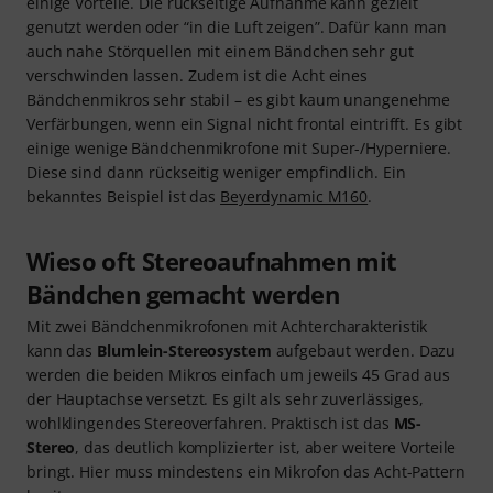
einige Vorteile. Die rückseitige Aufnahme kann gezielt
genutzt werden oder “in die Luft zeigen”. Dafür kann man
auch nahe Störquellen mit einem Bändchen sehr gut
verschwinden lassen. Zudem ist die Acht eines
Bändchenmikros sehr stabil – es gibt kaum unangenehme
Verfärbungen, wenn ein Signal nicht frontal eintrifft. Es gibt
einige wenige Bändchenmikrofone mit Super-/Hyperniere.
Diese sind dann rückseitig weniger empfindlich. Ein
bekanntes Beispiel ist das
Beyerdynamic M160
.
Wieso oft Stereoaufnahmen mit
Bändchen gemacht werden
Mit zwei Bändchenmikrofonen mit Achtercharakteristik
kann das
Blumlein-Stereosystem
aufgebaut werden. Dazu
werden die beiden Mikros einfach um jeweils 45 Grad aus
der Hauptachse versetzt. Es gilt als sehr zuverlässiges,
wohlklingendes Stereoverfahren. Praktisch ist das
MS-
Stereo
, das deutlich komplizierter ist, aber weitere Vorteile
bringt. Hier muss mindestens ein Mikrofon das Acht-Pattern