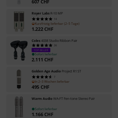
607
CHF
Royer Labs
R-10 MP
14
Kurzfristig lieferbar (2–5 Tage)
1.222
CHF
Coles
4038 Studio Ribbon Pair
36
TOP-SELLER
Sofort lieferbar
2.111
CHF
Golden Age Audio
Project R1 ST
7
In 2–3 Wochen lieferbar
495
CHF
Warm Audio
WA-FT Fen-tone Stereo Pair
Sofort lieferbar
1.166
CHF