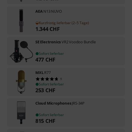
AEA
N13 NUVO
Kurzfristig lieferbar (2–5 Tage)
1.344
CHF
SE Electronics
VR2 Voodoo Bundle
Sofort lieferbar
477
CHF
MXL
R77
9
Sofort lieferbar
253
CHF
Cloud Microphones
JRS-34P
Sofort lieferbar
815
CHF