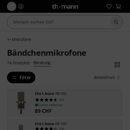
Suche 
Mikrofone
Bändchenmikrofone
Beratung
74
Produkte
·
Filter
Beliebtheit
the t.bone
RB 500
592
Sofort lieferbar
89
CHF
the t.bone
RB 100
250