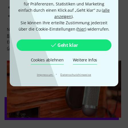
für Präferenzen, Statistiken und Marketing
per Telefon 09546-9223-30 im Chat ... oder
einfach durch einen Klick auf „Geht klar“ zu (
alle
unter studio@thomann.de
anzeigen
).
Sie können Ihre erteilte Zustimmung jederzeit
über die Cookie-Einstellungen (
hier
) widerrufen.
Natürlich sorgt auch bei Mikrofonen die
30 Tage Money-
Back-Garantie
für ein risikoloses und entspanntes
Einkaufen. Und nach dem Kauf bietet die
3 Jahre Thomann
Geht klar
Garantie
lange und sorgenfreie Sicherheit.
Cookies ablehnen
Weitere Infos
·
Impressum
Datenschutzhinweise