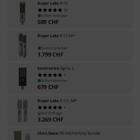
Royer Labs
R-10
38
Sofort lieferbar
589
CHF
Royer Labs
R-12 MP
Sofort lieferbar
1.799
CHF
Sontronics
Sigma 2
4
Sofort lieferbar
679
CHF
Royer Labs
R-121 MP
8
Auf Anfrage
3.269
CHF
the t.bone
RB 500 FetAmp Bundle