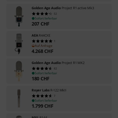
Golden Age Audio
Project R1 active Mk3
52
Sofort lieferbar
207
CHF
AEA
R44CXE
1
Auf Anfrage
4.268
CHF
Golden Age Audio
Project R1 MK2
82
Sofort lieferbar
180
CHF
Royer Labs
R-122 MkII
7
Sofort lieferbar
1.799
CHF
MXL
R144