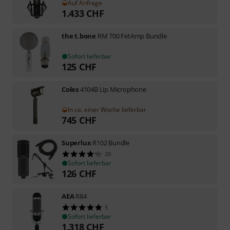
Auf Anfrage
1.433
CHF
the t.bone
RM 700 FetAmp Bundle
Sofort lieferbar
125
CHF
Coles
4104B Lip Microphone
In ca. einer Woche lieferbar
745
CHF
Superlux
R102 Bundle
20
Sofort lieferbar
126
CHF
AEA
R84
5
Sofort lieferbar
1.318
CHF