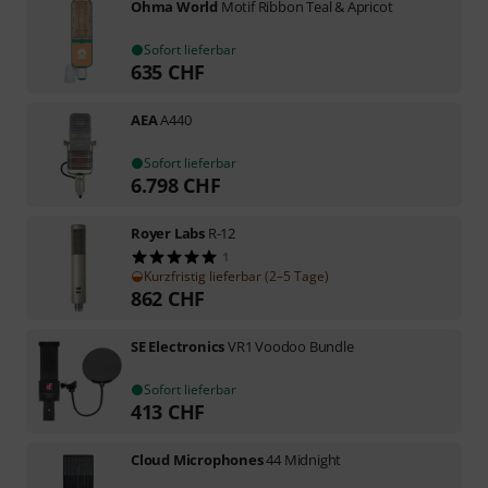
Ohma World
Motif Ribbon Teal & Apricot
Sofort lieferbar
635
CHF
AEA
A440
Sofort lieferbar
6.798
CHF
Royer Labs
R-12
1
Kurzfristig lieferbar (2–5 Tage)
862
CHF
SE Electronics
VR1 Voodoo Bundle
Sofort lieferbar
413
CHF
Cloud Microphones
44 Midnight