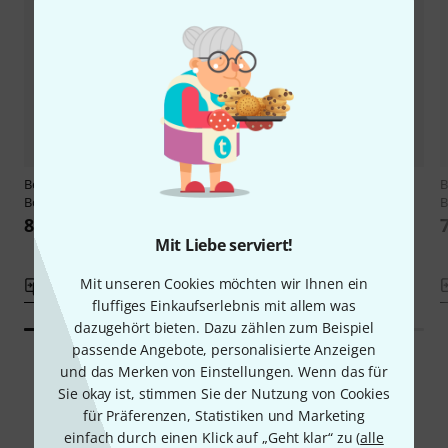
Berdani
Violin Pegs Lady Blunt
Berdani
Violin Pegs Heifetz
B
Boxwood
Boxwood
863 CHF
863 CHF
Mit Liebe serviert!
Mit unseren Cookies möchten wir Ihnen ein
Vergleichen
Vergleichen
fluffiges Einkaufserlebnis mit allem was
dazugehört bieten. Dazu zählen zum Beispiel
passende Angebote, personalisierte Anzeigen
und das Merken von Einstellungen. Wenn das für
Sie okay ist, stimmen Sie der Nutzung von Cookies
Smart Navigator
für Präferenzen, Statistiken und Marketing
einfach durch einen Klick auf „Geht klar“ zu (
alle