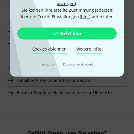
anzeigen
).
Berdani Wirbel für Violine zur Übersicht
Sie können Ihre erteilte Zustimmung jederzeit
über die Cookie-Einstellungen (
hier
) widerrufen.
Wirbel für Violine für 750 CHF–1250 CHF anzeigen
Zur Kategorie Wirbel für Violine
Geht klar
Zur Kategorie Zubehör für Violine
Cookies ablehnen
Weitere Infos
Zur Kategorie Streichinstrumente
·
Impressum
Datenschutzhinweise
Zur Kategorie Traditionelle Instrumente
Detaillierte Herstellerinfos für Berdani
Berdani Traditionelle Instrumente zur Übersicht
Gefällt Ihnen, was Sie sehen?