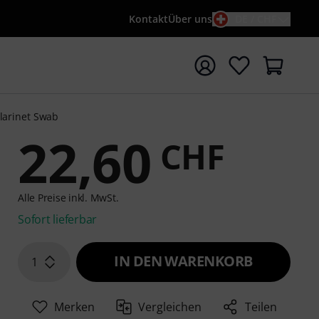
Kontakt
Über uns
DE / CHF
e mit Suchwort {searchTerm} starten
larinet Swab
22,60
CHF
Alle Preise inkl. MwSt.
Sofort lieferbar
IN DEN WARENKORB
1
Merken
Vergleichen
Teilen