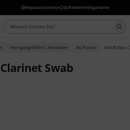
Reparaturservice
Zufriedenheitsgarantie
Such
ör
Reinigungshilfen f. Holzbläser
BG France
A30CB Bass C
Clarinet Swab
wertungen