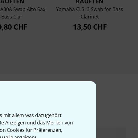
KAUFTEN
KAUFTEN
 A30A Swab Alto Sax
Yamaha CLSL3 Swab for Bass
/ Bass Clar
Clarinet
0,80 CHF
13,50 CHF
l
is mit allem was dazugehört
rte Anzeigen und das Merken von
von Cookies für Präferenzen,
u (
alle anzeigen
).