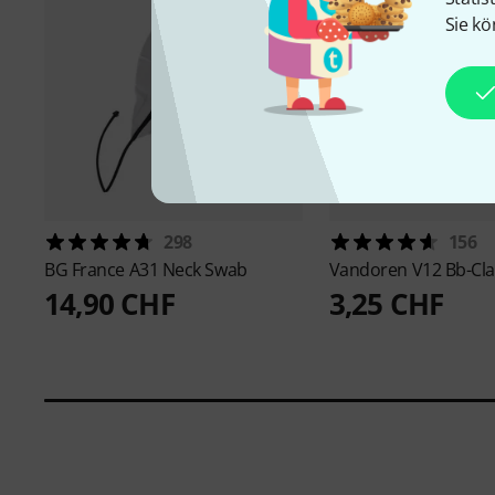
Sie kö
298
156
BG France
A31 Neck Swab
Vandoren
V12 Bb-Cla
14,90 CHF
3,25 CHF