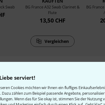
N
KAUFTEN
eck Swab
BG France A32 Swab Clarinet &
BG France
Flute
HF
13,50 CHF
2
Vergleichen
Liebe serviert!
Zubehör & passende Artike
seren Cookies möchten wir Ihnen ein fluffiges Einkaufserlebn
n. Dazu zählen zum Beispiel passende Angebote, personalisie
llungen. Wenn das für Sie okay ist, stimmen Sie der Nutzung 
tiken und Marketing einfach durch einen Klick auf „Geht klar“ z