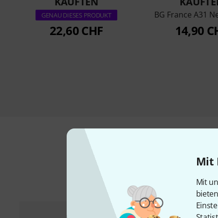
KAUFTEN
KAUFTE
BG France A31 N
GENAU DIESES PRODUKT
22,60 CHF
14,90 C
Mit 
Mit un
biete
Einste
Statis