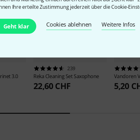
nnen Ihre erteilte Zustimmung jederzeit über die Cookie-Einst
Cookies ablehnen
Weitere Infos
Geht klar
239
rinet 3.0
Reka
Cleaning Set Saxophone
Vandoren
V
22,60 CHF
5,20 C